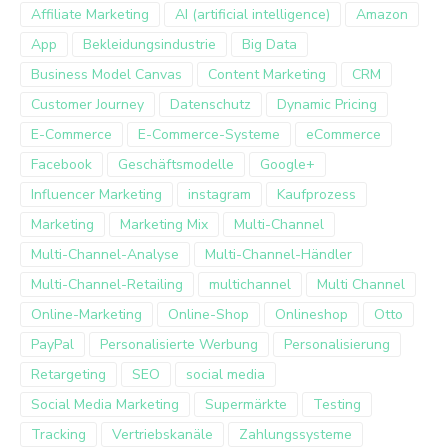
Affiliate Marketing
AI (artificial intelligence)
Amazon
App
Bekleidungsindustrie
Big Data
Business Model Canvas
Content Marketing
CRM
Customer Journey
Datenschutz
Dynamic Pricing
E-Commerce
E-Commerce-Systeme
eCommerce
Facebook
Geschäftsmodelle
Google+
Influencer Marketing
instagram
Kaufprozess
Marketing
Marketing Mix
Multi-Channel
Multi-Channel-Analyse
Multi-Channel-Händler
Multi-Channel-Retailing
multichannel
Multi Channel
Online-Marketing
Online-Shop
Onlineshop
Otto
PayPal
Personalisierte Werbung
Personalisierung
Retargeting
SEO
social media
Social Media Marketing
Supermärkte
Testing
Tracking
Vertriebskanäle
Zahlungssysteme