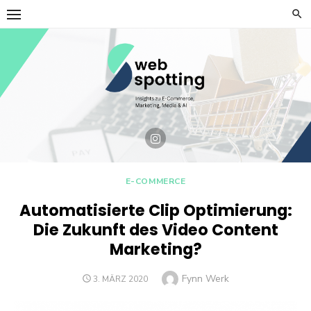
Skip
to
content
E-COMMERCE
Automatisierte Clip Optimierung:
Die Zukunft des Video Content
Marketing?
Author
Fynn Werk
POSTED
3. MÄRZ 2020
ON