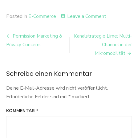
on
Posted in
E-Commerce
Leave a Comment
comment
Automatisiert
Clip
Beitrags-
Optimierung:
Permission Marketing &
Kanalstrategie Lime: Multi-
Die
Navigation
Privacy Concerns
Channel in der
Zukunft
des
Mikromobilität
Video
Content
Marketing?
Schreibe einen Kommentar
Deine E-Mail-Adresse wird nicht veröffentlicht.
Erforderliche Felder sind mit
*
markiert
KOMMENTAR
*