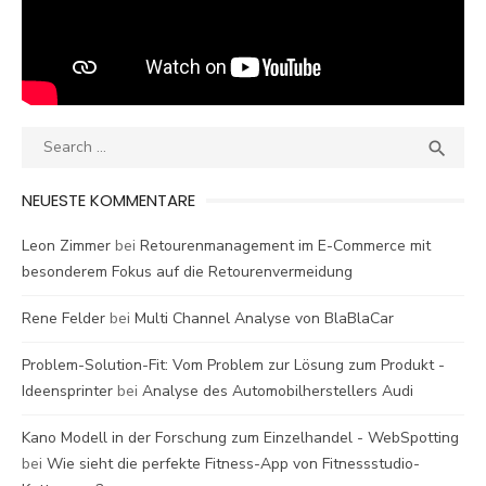
Search
SEA

for:
NEUESTE KOMMENTARE
Leon Zimmer
bei
Retourenmanagement im E-Commerce mit
besonderem Fokus auf die Retourenvermeidung
Rene Felder
bei
Multi Channel Analyse von BlaBlaCar
Problem-Solution-Fit: Vom Problem zur Lösung zum Produkt -
Ideensprinter
bei
Analyse des Automobilherstellers Audi
Kano Modell in der Forschung zum Einzelhandel - WebSpotting
bei
Wie sieht die perfekte Fitness-App von Fitnessstudio-