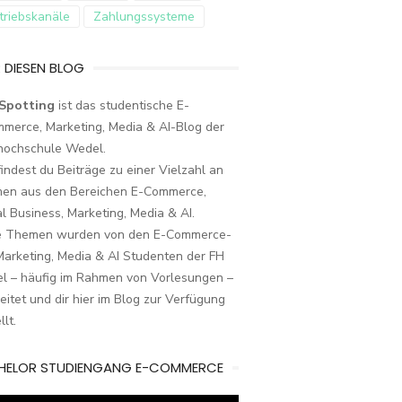
triebskanäle
Zahlungssysteme
 DIESEN BLOG
Spotting
ist das studentische E-
merce, Marketing, Media & AI-Blog der
hochschule Wedel.
findest du Beiträge zu einer Vielzahl an
en aus den Bereichen E-Commerce,
al Business, Marketing, Media & AI.
e Themen wurden von den E-Commerce-
arketing, Media & AI Studenten der FH
l – häufig im Rahmen von Vorlesungen –
eitet und dir hier im Blog zur Verfügung
llt.
HELOR STUDIENGANG E-COMMERCE