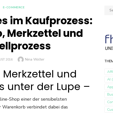
E-COMMERCE
Sear
for:
es im Kaufprozess:
 Merkzettel und
ellprozess
Author
Nina Wolter
UST 2016
THE
 Merkzettel und
Aff
AI (
s unter der Lupe –
Ap
Bus
line-Shop einer der sensibelsten
Con
 Warenkorb verbindet dabei das
Cus