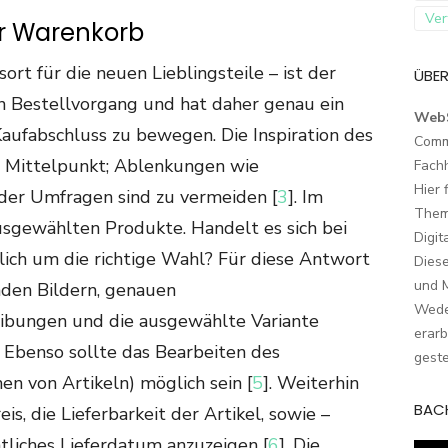
Ver
er Warenkorb
t für die neuen Lieblingsteile – ist der
ÜBER
en Bestellvorgang und hat daher genau ein
Web
aufabschluss zu bewegen. Die Inspiration des
Comm
m Mittelpunkt; Ablenkungen wie
Fach
Hier 
der Umfragen sind zu vermeiden [
3
]. Im
Them
usgewählten Produkte. Handelt es sich bei
Digit
lich um die richtige Wahl? Für diese Antwort
Dies
und M
nden Bildern, genauen
Wede
ibungen und die ausgewählte Variante
erarb
. Ebenso sollte das Bearbeiten des
geste
n von Artikeln) möglich sein [
5
]. Weiterhin
BAC
is, die Lieferbarkeit der Artikel, sowie –
htliches Lieferdatum anzuzeigen [
6
]. Die