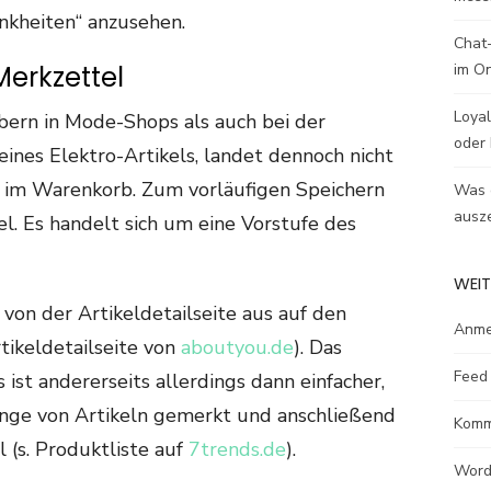
ankheiten“ anzusehen.
Chat-
im O
Merkzettel
Loyal
bern in Mode-Shops als auch bei der
oder 
eines Elektro-Artikels, landet dennoch nicht
rt im Warenkorb. Zum vorläufigen Speichern
Was e
ausze
el. Es handelt sich um eine Vorstufe des
WEIT
s von der Artikeldetailseite aus auf den
Anme
tikeldetailseite von
aboutyou.de
). Das
Feed 
ist andererseits allerdings dann einfacher,
nge von Artikeln gemerkt und anschließend
Komm
 (s. Produktliste auf
7trends.de
).
Word