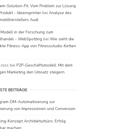
em-Solution-Fit: Vom Problem zur Lösung
rodukt - Ideensprinter
bei
Analyse des
mobilherstellers Audi
 Modell in der Forschung zum
elhandel - WebSpotting
bei
Wie sieht die
kte Fitness-App von Fitnessstudio-Ketten
t.ross
bei
P2P-Geschäftsmodell: Mit dem
igen Marketing den Umsatz steigern
STE BEITRÄGE
agram-DM-Automatisierung zur
mierung von Impressionen und Conversion
ing-Konzept Architekturbüro: Erfolg
bar machen