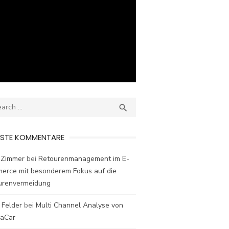
ch
SEARCH

ESTE KOMMENTARE
 Zimmer
bei
Retourenmanagement im E-
erce mit besonderem Fokus auf die
urenvermeidung
 Felder
bei
Multi Channel Analyse von
laCar