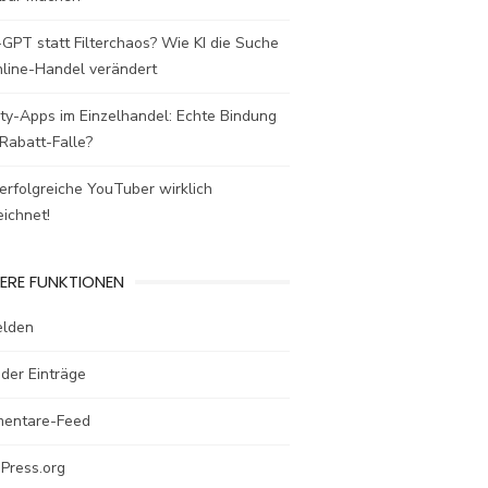
GPT statt Filterchaos? Wie KI die Suche
nline-Handel verändert
ty-Apps im Einzelhandel: Echte Bindung
Rabatt-Falle?
rfolgreiche YouTuber wirklich
ichnet!
ERE FUNKTIONEN
lden
der Einträge
entare-Feed
Press.org