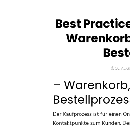
Best Practic
Warenkorb,
Best
POSTED
10. AUG
ON
– Warenkorb,
Bestellprozes
Der Kaufprozess ist für einen On
Kontaktpunkte zum Kunden. Der