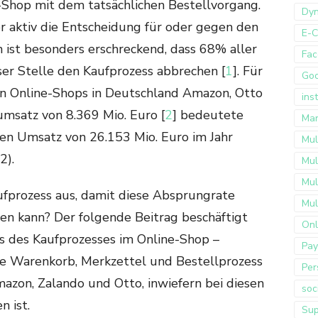
-Shop mit dem tatsächlichen Bestellvorgang.
Dyn
er aktiv die Entscheidung für oder gegen den
E-
 ist besonders erschreckend, dass 68% aller
Fac
er Stelle den Kaufprozess abbrechen [
1
]. Für
Go
en Online-Shops in Deutschland Amazon, Otto
ins
msatz von 8.369 Mio. Euro [
2
] bedeutete
Mar
en Umsatz von 26.153 Mio. Euro im Jahr
Mul
2).
Mul
Mul
ufprozess aus, damit diese Absprungrate
Mul
en kann? Der folgende Beitrag beschäftigt
Onl
es des Kaufprozesses im Online-Shop –
Pay
che Warenkorb, Merkzettel und Bestellprozess
Per
azon, Zalando und Otto, inwiefern bei diesen
soc
 ist.
Sup