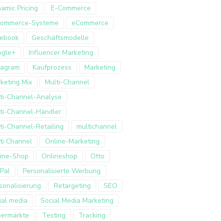
amic Pricing
E-Commerce
Commerce-Systeme
eCommerce
ebook
Geschäftsmodelle
ogle+
Influencer Marketing
tagram
Kaufprozess
Marketing
keting Mix
Multi-Channel
ti-Channel-Analyse
ti-Channel-Händler
ti-Channel-Retailing
multichannel
ti Channel
Online-Marketing
ine-Shop
Onlineshop
Otto
Pal
Personalisierte Werbung
sonalisierung
Retargeting
SEO
ial media
Social Media Marketing
ermärkte
Testing
Tracking