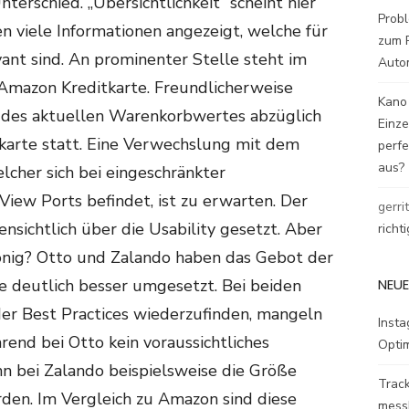
terschied. „Übersichtlichkeit“ scheint hier
Probl
n viele Informationen angezeigt, welche für
zum P
ant sind. An prominenter Stelle steht im
Auto
mazon Kreditkarte. Freundlicherweise
Kano
g des aktuellen Warenkorbwertes abzüglich
Einz
tkarte statt. Eine Verwechslung mit dem
perfe
aus?
cher sich bei eingeschränkter
iew Ports befindet, ist zu erwarten. Der
gerri
ensichtlich über die Usability gesetzt. Aber
richt
König? Otto und Zalando haben das Gebot der
NEUE
le deutlich besser umgesetzt. Bei beiden
der Best Practices wiederzufinden, mangeln
Inst
hrend bei Otto kein voraussichtliches
Opti
n bei Zalando beispielsweise die Größe
Track
rden. Im Vergleich zu Amazon sind diese
mess