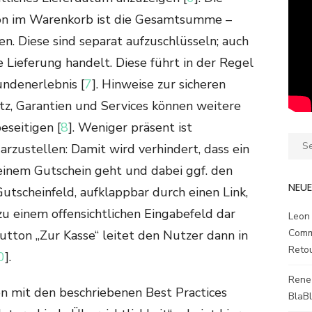
ion im Warenkorb ist die Gesamtsumme –
n. Diese sind separat aufzuschlüsseln; auch
 Lieferung handelt. Diese führt in der Regel
undenerlebnis [
7
]. Hinweise zur sicheren
z, Garantien und Services können weitere
eseitigen [
8
]. Weniger präsent ist
Sear
arzustellen: Damit wird verhindert, dass ein
for:
einem Gutschein geht und dabei ggf. den
NEU
 Gutscheinfeld, aufklappbar durch einen Link,
zu einem offensichtlichen Eingabefeld dar
Leon
Comm
-Button „Zur Kasse“ leitet den Nutzer dann in
Reto
0
].
Rene
 mit den beschriebenen Best Practices
BlaB