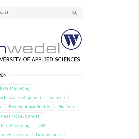
ch
SEARCH

MEN
iliate Marketing
artificial intelligence)
Amazon
p
Bekleidungsindustrie
Big Data
iness Model Canvas
tent Marketing
CRM
tomer Journey
Datenschutz