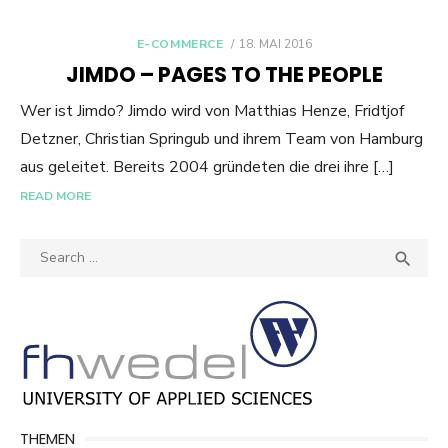
POSTED
E-COMMERCE
18. MAI 2016
ON
JIMDO – PAGES TO THE PEOPLE
Wer ist Jimdo? Jimdo wird von Matthias Henze, Fridtjof
Detzner, Christian Springub und ihrem Team von Hamburg
aus geleitet. Bereits 2004 gründeten die drei ihre […]
READ MORE
Search
SEA

for:
THEMEN