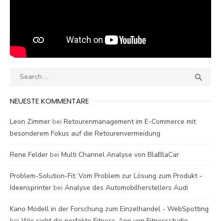
Search
SEA

for:
NEUESTE KOMMENTARE
Leon Zimmer
bei
Retourenmanagement im E-Commerce mit
besonderem Fokus auf die Retourenvermeidung
Rene Felder
bei
Multi Channel Analyse von BlaBlaCar
Problem-Solution-Fit: Vom Problem zur Lösung zum Produkt -
Ideensprinter
bei
Analyse des Automobilherstellers Audi
Kano Modell in der Forschung zum Einzelhandel - WebSpotting
bei
Wie sieht die perfekte Fitness-App von Fitnessstudio-