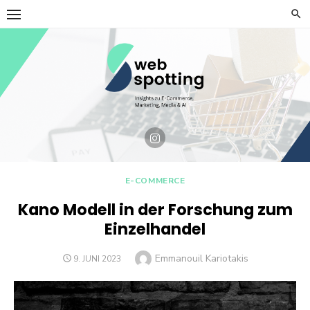
Skip
to
content
E-COMMERCE
Kano Modell in der Forschung zum
Einzelhandel
Author
Emmanouil Kariotakis
POSTED
9. JUNI 2023
ON