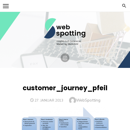
Skip
to
content
customer_journey_pfeil
Author
WebSpotting
POSTED
27. JANUAR 2013
ON