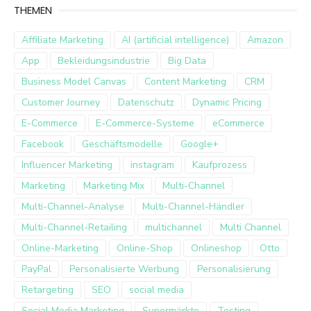
THEMEN
Affiliate Marketing
AI (artificial intelligence)
Amazon
App
Bekleidungsindustrie
Big Data
Business Model Canvas
Content Marketing
CRM
Customer Journey
Datenschutz
Dynamic Pricing
E-Commerce
E-Commerce-Systeme
eCommerce
Facebook
Geschäftsmodelle
Google+
Influencer Marketing
instagram
Kaufprozess
Marketing
Marketing Mix
Multi-Channel
Multi-Channel-Analyse
Multi-Channel-Händler
Multi-Channel-Retailing
multichannel
Multi Channel
Online-Marketing
Online-Shop
Onlineshop
Otto
PayPal
Personalisierte Werbung
Personalisierung
Retargeting
SEO
social media
Social Media Marketing
Supermärkte
Testing