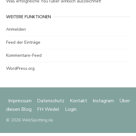
Was erfolgreiche YouTuber wirklich auszeichnet!
WEITERE FUNKTIONEN
Anmelden
Feed der Einträge
Kommentare-Feed
WordPress.org
Impressum
Datenschutz
Kontakt
Instagram
Über
diesen Blog
FH Wedel
Login
© 2026 WebSpotting.de