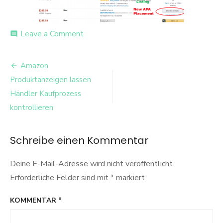
on
Leave a Comment
comment
zukünftige
Anzeige
Beitrags-
auf
Amazon
SERP
Navigation
Produktanzeigen lassen
Händler Kaufprozess
kontrollieren
Schreibe einen Kommentar
Deine E-Mail-Adresse wird nicht veröffentlicht.
Erforderliche Felder sind mit
*
markiert
KOMMENTAR
*