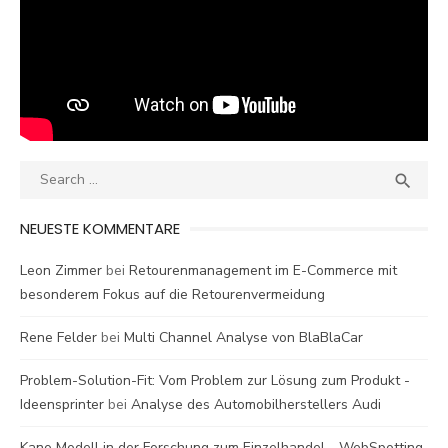
Search
SEA

for:
NEUESTE KOMMENTARE
Leon Zimmer
bei
Retourenmanagement im E-Commerce mit
besonderem Fokus auf die Retourenvermeidung
Rene Felder
bei
Multi Channel Analyse von BlaBlaCar
Problem-Solution-Fit: Vom Problem zur Lösung zum Produkt -
Ideensprinter
bei
Analyse des Automobilherstellers Audi
Kano Modell in der Forschung zum Einzelhandel - WebSpotting