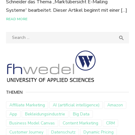
Schneider das Thema „Marktübersicht E-Mailing
Systeme“ bearbeitet. Dieser Artikel beginnt mit einer […]
READ MORE
Search
SEA

for:
THEMEN
Affiliate Marketing
AI (artificial intelligence)
Amazon
App
Bekleidungsindustrie
Big Data
Business Model Canvas
Content Marketing
CRM
Customer Journey
Datenschutz
Dynamic Pricing