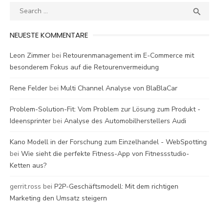
Search
SEA

for:
NEUESTE KOMMENTARE
Leon Zimmer
bei
Retourenmanagement im E-Commerce mit
besonderem Fokus auf die Retourenvermeidung
Rene Felder
bei
Multi Channel Analyse von BlaBlaCar
Problem-Solution-Fit: Vom Problem zur Lösung zum Produkt -
Ideensprinter
bei
Analyse des Automobilherstellers Audi
Kano Modell in der Forschung zum Einzelhandel - WebSpotting
bei
Wie sieht die perfekte Fitness-App von Fitnessstudio-
Ketten aus?
gerrit.ross
bei
P2P-Geschäftsmodell: Mit dem richtigen
Marketing den Umsatz steigern