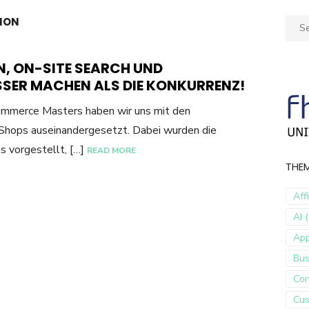
ION
Sear
for:
, ON-SITE SEARCH UND
SSER MACHEN ALS DIE KONKURRENZ!
ommerce Masters haben wir uns mit den
-Shops auseinandergesetzt. Dabei wurden die
s vorgestellt, […]
READ MORE
THE
Aff
AI (
Ap
Bus
Con
Cus