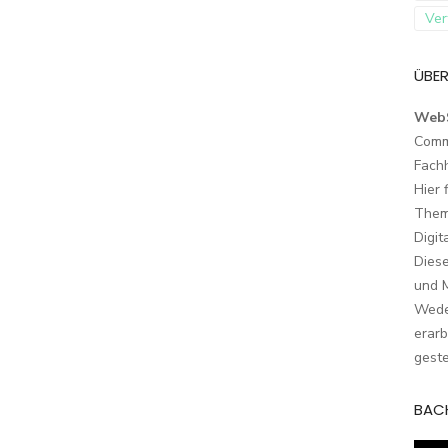
Ver
ÜBER
Web
Comm
Fach
Hier 
Them
Digit
Dies
und M
Wede
erarb
geste
BAC