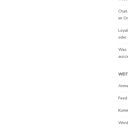
Chat-
im O
Loyal
oder 
Was e
ausze
WEIT
Anme
Feed 
Komm
Word