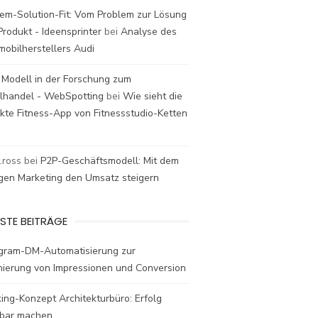
em-Solution-Fit: Vom Problem zur Lösung
rodukt - Ideensprinter
bei
Analyse des
mobilherstellers Audi
 Modell in der Forschung zum
elhandel - WebSpotting
bei
Wie sieht die
kte Fitness-App von Fitnessstudio-Ketten
t.ross
bei
P2P-Geschäftsmodell: Mit dem
igen Marketing den Umsatz steigern
STE BEITRÄGE
agram-DM-Automatisierung zur
mierung von Impressionen und Conversion
ing-Konzept Architekturbüro: Erfolg
bar machen