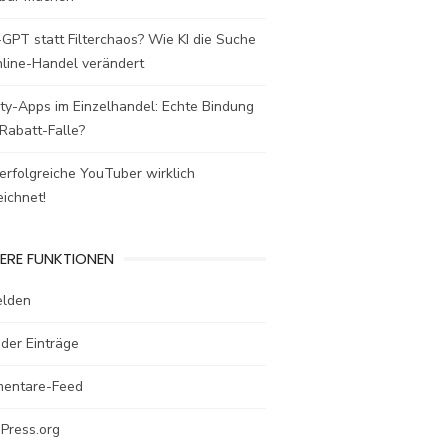
GPT statt Filterchaos? Wie KI die Suche
nline-Handel verändert
ty-Apps im Einzelhandel: Echte Bindung
Rabatt-Falle?
rfolgreiche YouTuber wirklich
ichnet!
ERE FUNKTIONEN
lden
der Einträge
entare-Feed
Press.org