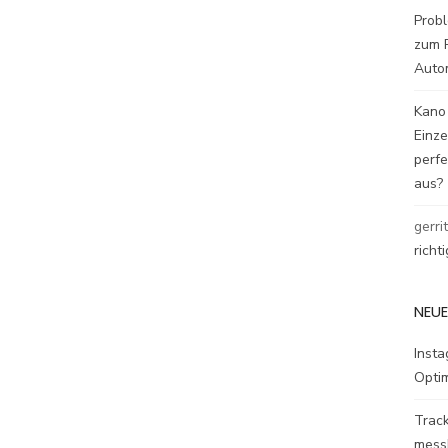
Probl
zum P
Auto
Kano
Einz
perfe
aus?
gerri
richt
NEUE
Inst
Opti
Track
mess