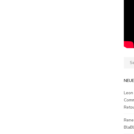
Sear
for:
NEU
Leon
Comm
Reto
Rene
BlaB