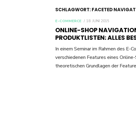
SCHLAGWORT:
FACETED NAVIGAT
POSTED
E-COMMERCE
18. JUNI 2015
ON
ONLINE-SHOP NAVIGATION
PRODUKTLISTEN: ALLES BE
In einem Seminar im Rahmen des E-C
verschiedenen Features eines Online
theoretischen Grundlagen der Feature