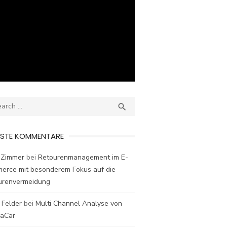
ch
SEARCH

ESTE KOMMENTARE
 Zimmer
bei
Retourenmanagement im E-
erce mit besonderem Fokus auf die
urenvermeidung
 Felder
bei
Multi Channel Analyse von
laCar