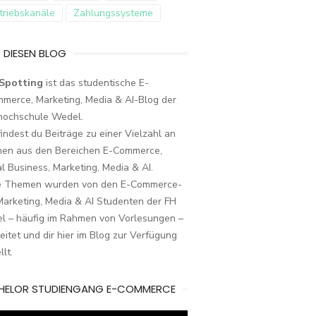
triebskanäle
Zahlungssysteme
 DIESEN BLOG
Spotting
ist das studentische E-
merce, Marketing, Media & AI-Blog der
hochschule Wedel.
findest du Beiträge zu einer Vielzahl an
en aus den Bereichen E-Commerce,
al Business, Marketing, Media & AI.
e Themen wurden von den E-Commerce-
arketing, Media & AI Studenten der FH
l – häufig im Rahmen von Vorlesungen –
eitet und dir hier im Blog zur Verfügung
llt.
HELOR STUDIENGANG E-COMMERCE