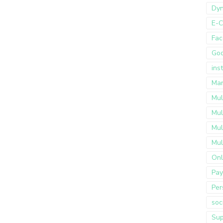
Dyn
E-
Fac
Go
ins
Mar
Mul
Mul
Mul
Mul
Onl
Pay
Per
soc
Sup