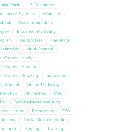
amic Pricing
E-Commerce
Commerce-Systeme
eCommerce
ebook
Geschäftsmodelle
ogle+
Influencer Marketing
tagram
Kaufprozess
Marketing
keting Mix
Multi-Channel
ti-Channel-Analyse
ti-Channel-Händler
ti-Channel-Retailing
multichannel
ti Channel
Online-Marketing
ine-Shop
Onlineshop
Otto
Pal
Personalisierte Werbung
sonalisierung
Retargeting
SEO
ial media
Social Media Marketing
ermärkte
Testing
Tracking