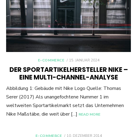
POSTED
E-COMMERCE
15. JANUAR 2024
ON
DER SPORTARTIKELHERSTELLER NIKE –
EINE MULTI-CHANNEL-ANALYSE
Abbildung 1: Gebäude mit Nike Logo Quelle: Thomas
Serer (2017) Als unangefochtene Nummer 1 im
weltweiten Sportartikelmarkt setzt das Unternehmen
Nike Maßstäbe, die weit über […]
READ MORE
POSTED
E-COMMERCE
10. DEZEMBER 2014