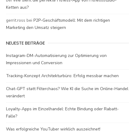
bei
Wie sieht die perfekte Fitness-App von Fitnessstudio-
Ketten aus?
gerrit.ross
bei
P2P-Geschäftsmodell: Mit dem richtigen
Marketing den Umsatz steigern
NEUESTE BEITRÄGE
Instagram-DM-Automatisierung zur Optimierung von
Impressionen und Conversion
Tracking-Konzept Architekturbüro: Erfolg messbar machen
Chat-GPT statt Filterchaos? Wie KI die Suche im Online-Handel
verändert
Loyalty-Apps im Einzelhandel: Echte Bindung oder Rabatt-
Falle?
Was erfolgreiche YouTuber wirklich auszeichnet!