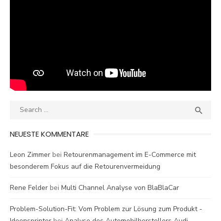
Search
SEA

for:
NEUESTE KOMMENTARE
Leon Zimmer
bei
Retourenmanagement im E-Commerce mit
besonderem Fokus auf die Retourenvermeidung
Rene Felder
bei
Multi Channel Analyse von BlaBlaCar
Problem-Solution-Fit: Vom Problem zur Lösung zum Produkt -
Ideensprinter
bei
Analyse des Automobilherstellers Audi