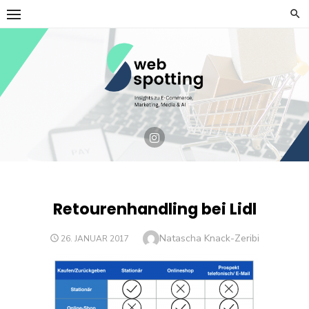
Skip
to
content
Retourenhandling bei Lidl
Author
Natascha Knack-Zeribi
POSTED
26. JANUAR 2017
ON