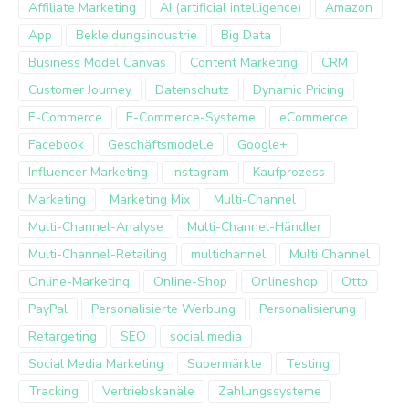
Affiliate Marketing
AI (artificial intelligence)
Amazon
App
Bekleidungsindustrie
Big Data
Business Model Canvas
Content Marketing
CRM
Customer Journey
Datenschutz
Dynamic Pricing
E-Commerce
E-Commerce-Systeme
eCommerce
Facebook
Geschäftsmodelle
Google+
Influencer Marketing
instagram
Kaufprozess
Marketing
Marketing Mix
Multi-Channel
Multi-Channel-Analyse
Multi-Channel-Händler
Multi-Channel-Retailing
multichannel
Multi Channel
Online-Marketing
Online-Shop
Onlineshop
Otto
PayPal
Personalisierte Werbung
Personalisierung
Retargeting
SEO
social media
Social Media Marketing
Supermärkte
Testing
Tracking
Vertriebskanäle
Zahlungssysteme