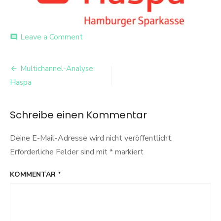
on
Leave a Comment
comment
Haspa-
Logo
Beitrags-
Multichannel-Analyse:
Navigation
Haspa
Schreibe einen Kommentar
Deine E-Mail-Adresse wird nicht veröffentlicht.
Erforderliche Felder sind mit
*
markiert
KOMMENTAR
*