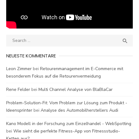
Search
SEA

for:
NEUESTE KOMMENTARE
Leon Zimmer
bei
Retourenmanagement im E-Commerce mit
besonderem Fokus auf die Retourenvermeidung
Rene Felder
bei
Multi Channel Analyse von BlaBlaCar
Problem-Solution-Fit: Vom Problem zur Lösung zum Produkt -
Ideensprinter
bei
Analyse des Automobilherstellers Audi
Kano Modell in der Forschung zum Einzelhandel - WebSpotting
bei
Wie sieht die perfekte Fitness-App von Fitnessstudio-
Ketten aus?