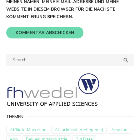
MEINEN NAMEN, MEINE E-MAIL-ADRESSE UND MEINE
WEBSITE IN DIESEM BROWSER FÜR DIE NÄCHSTE
KOMMENTIERUNG SPEICHERN.
Search
SEA

for:
THEMEN
Affiliate Marketing
AI (artificial intelligence)
Amazon
App
Bekleidungsindustrie
Big Data