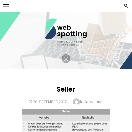
Skip
to
content
Seller
Author
Jarla Vollmer
POSTED
20. DEZEMBER 2017
ON