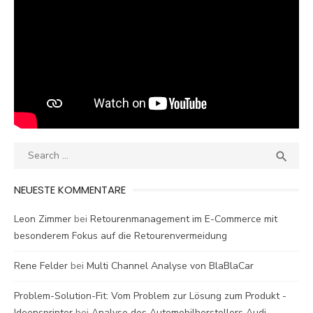
Search
SEA

for:
NEUESTE KOMMENTARE
Leon Zimmer
bei
Retourenmanagement im E-Commerce mit
besonderem Fokus auf die Retourenvermeidung
Rene Felder
bei
Multi Channel Analyse von BlaBlaCar
Problem-Solution-Fit: Vom Problem zur Lösung zum Produkt -
Ideensprinter
bei
Analyse des Automobilherstellers Audi