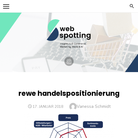
Skip
to
content
rewe handelspositionierung
Author
Vanessa Schmidt
POSTED
17. JANUAR 2018
ON