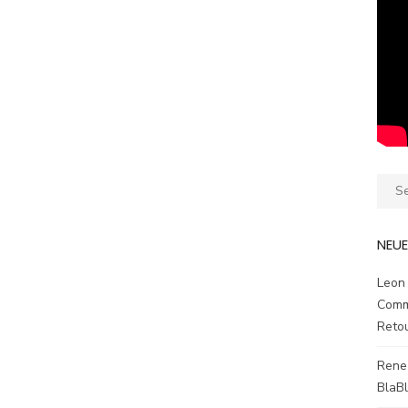
Sear
for:
NEU
Leon
Comm
Reto
Rene
BlaB