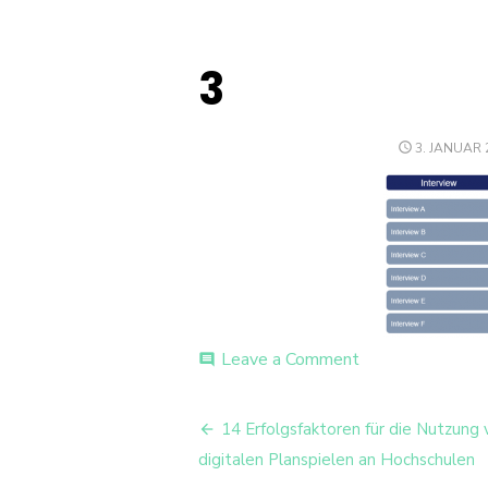
3
POSTED
3. JANUAR 
ON
on
Leave a Comment
comment
3
Beitrags-
14 Erfolgsfaktoren für die Nutzung 
Navigation
digitalen Planspielen an Hochschulen