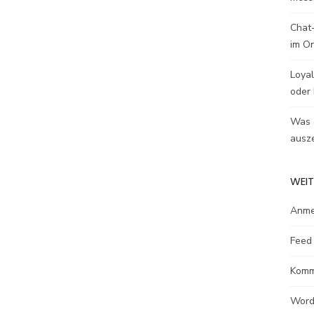
Chat-
im O
Loyal
oder 
Was e
ausze
WEIT
Anme
Feed 
Komm
Word