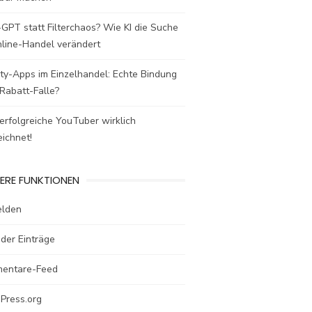
GPT statt Filterchaos? Wie KI die Suche
nline-Handel verändert
ty-Apps im Einzelhandel: Echte Bindung
Rabatt-Falle?
rfolgreiche YouTuber wirklich
ichnet!
ERE FUNKTIONEN
lden
der Einträge
entare-Feed
Press.org