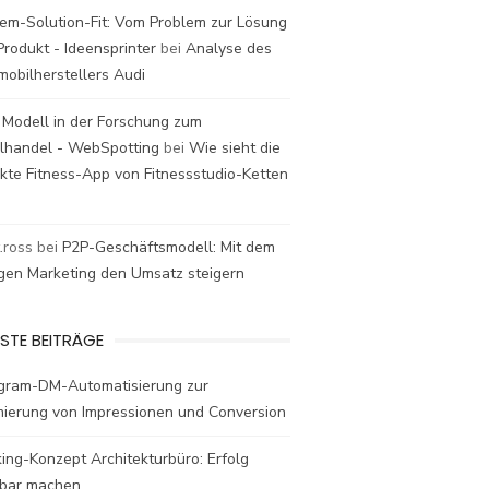
em-Solution-Fit: Vom Problem zur Lösung
rodukt - Ideensprinter
bei
Analyse des
mobilherstellers Audi
 Modell in der Forschung zum
elhandel - WebSpotting
bei
Wie sieht die
kte Fitness-App von Fitnessstudio-Ketten
t.ross
bei
P2P-Geschäftsmodell: Mit dem
igen Marketing den Umsatz steigern
STE BEITRÄGE
agram-DM-Automatisierung zur
mierung von Impressionen und Conversion
ing-Konzept Architekturbüro: Erfolg
bar machen