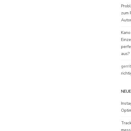
Probl
zum P
Auto
Kano
Einz
perfe
aus?
gerri
richt
NEUE
Inst
Opti
Track
mess