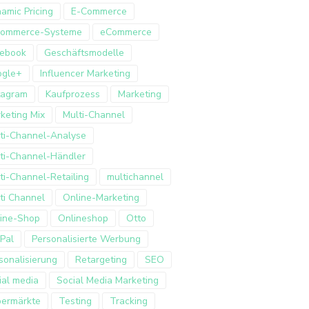
amic Pricing
E-Commerce
Commerce-Systeme
eCommerce
ebook
Geschäftsmodelle
ogle+
Influencer Marketing
tagram
Kaufprozess
Marketing
keting Mix
Multi-Channel
ti-Channel-Analyse
ti-Channel-Händler
ti-Channel-Retailing
multichannel
ti Channel
Online-Marketing
ine-Shop
Onlineshop
Otto
Pal
Personalisierte Werbung
sonalisierung
Retargeting
SEO
ial media
Social Media Marketing
ermärkte
Testing
Tracking