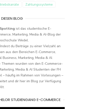
triebskanäle
Zahlungssysteme
 DIESEN BLOG
Spotting
ist das studentische E-
merce, Marketing, Media & AI-Blog der
hochschule Wedel.
findest du Beiträge zu einer Vielzahl an
en aus den Bereichen E-Commerce,
al Business, Marketing, Media & AI.
e Themen wurden von den E-Commerce-
arketing, Media & AI Studenten der FH
l – häufig im Rahmen von Vorlesungen –
eitet und dir hier im Blog zur Verfügung
llt.
HELOR STUDIENGANG E-COMMERCE