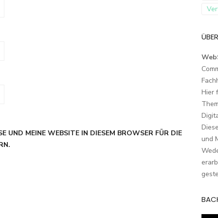
Ver
ÜBER
Web
Comm
Fach
Hier 
Them
Digit
Dies
SE UND MEINE WEBSITE IN DIESEM BROWSER FÜR DIE
und M
RN.
Wede
erarb
geste
BAC