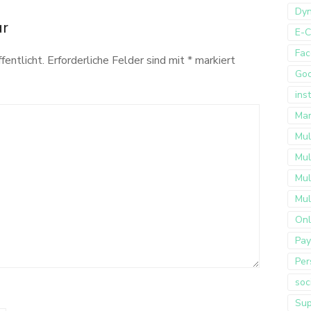
Dyn
ar
E-
Fac
fentlicht.
Erforderliche Felder sind mit
*
markiert
Go
ins
Mar
Mul
Mul
Mul
Mul
Onl
Pay
Per
soc
Sup