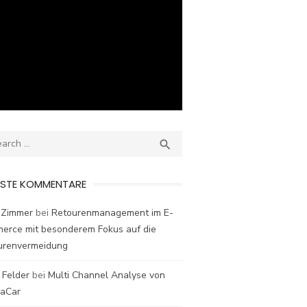
ch
SEARCH

ESTE KOMMENTARE
 Zimmer
bei
Retourenmanagement im E-
erce mit besonderem Fokus auf die
urenvermeidung
 Felder
bei
Multi Channel Analyse von
laCar