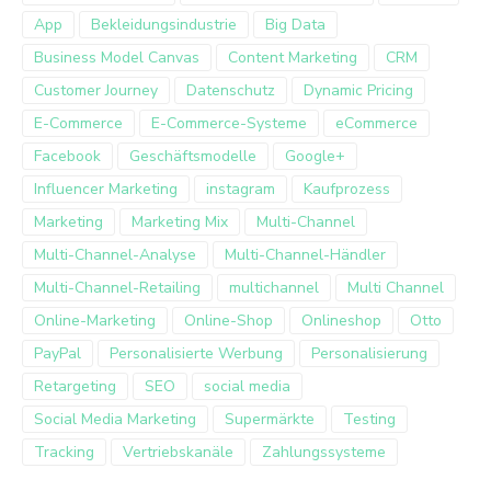
App
Bekleidungsindustrie
Big Data
Business Model Canvas
Content Marketing
CRM
Customer Journey
Datenschutz
Dynamic Pricing
E-Commerce
E-Commerce-Systeme
eCommerce
Facebook
Geschäftsmodelle
Google+
Influencer Marketing
instagram
Kaufprozess
Marketing
Marketing Mix
Multi-Channel
Multi-Channel-Analyse
Multi-Channel-Händler
Multi-Channel-Retailing
multichannel
Multi Channel
Online-Marketing
Online-Shop
Onlineshop
Otto
PayPal
Personalisierte Werbung
Personalisierung
Retargeting
SEO
social media
Social Media Marketing
Supermärkte
Testing
Tracking
Vertriebskanäle
Zahlungssysteme