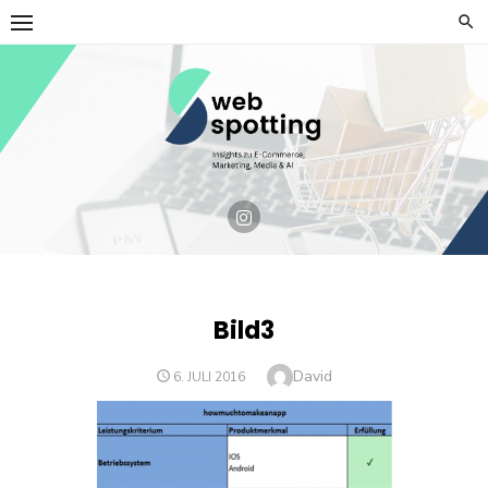
Skip
to
content
Bild3
Author
David
POSTED
6. JULI 2016
ON