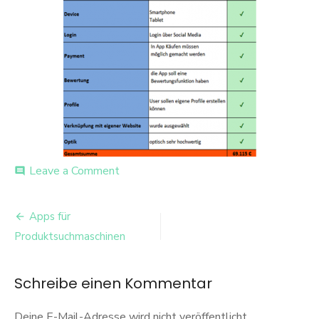
on
Leave a Comment
comment
Bild3
Beitrags-
Apps für
Navigation
Produktsuchmaschinen
Schreibe einen Kommentar
Deine E-Mail-Adresse wird nicht veröffentlicht.