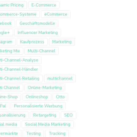
amic Pricing
E-Commerce
Commerce-Systeme
eCommerce
ebook
Geschäftsmodelle
ogle+
Influencer Marketing
tagram
Kaufprozess
Marketing
keting Mix
Multi-Channel
ti-Channel-Analyse
ti-Channel-Händler
ti-Channel-Retailing
multichannel
ti Channel
Online-Marketing
ine-Shop
Onlineshop
Otto
Pal
Personalisierte Werbung
sonalisierung
Retargeting
SEO
ial media
Social Media Marketing
ermärkte
Testing
Tracking