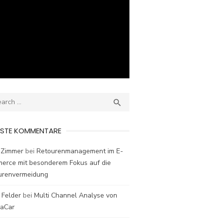
ch
SEARCH

ESTE KOMMENTARE
 Zimmer
bei
Retourenmanagement im E-
erce mit besonderem Fokus auf die
urenvermeidung
 Felder
bei
Multi Channel Analyse von
laCar