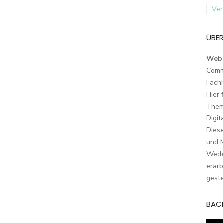
Ver
ÜBER
Web
Comm
Fach
Hier 
Them
Digit
Dies
und M
Wede
erarb
geste
BAC