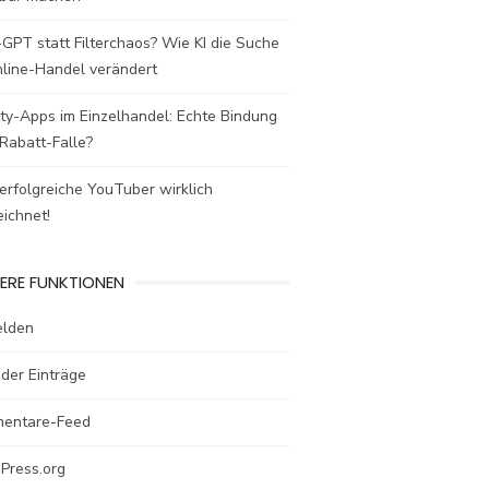
GPT statt Filterchaos? Wie KI die Suche
nline-Handel verändert
ty-Apps im Einzelhandel: Echte Bindung
Rabatt-Falle?
rfolgreiche YouTuber wirklich
ichnet!
ERE FUNKTIONEN
lden
der Einträge
entare-Feed
Press.org