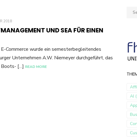
Sear
for:
R 2018
MANAGEMENT UND SEA FÜR EINEN
 E-Commerce wurde ein semesterbegleitendes
urger Unternehmen A.W. Niemeyer durchgeführt, das
n Boots- […]
READ MORE
THE
Aff
AI (
Ap
Bus
Con
Cus