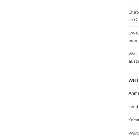
Chat-
im O
Loyal
oder 
Was e
ausze
WEIT
Anme
Feed 
Komm
Word