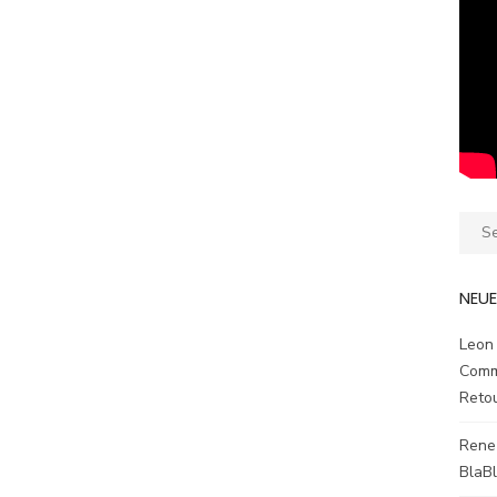
Sear
for:
NEU
Leon
Comm
Reto
Rene
BlaB