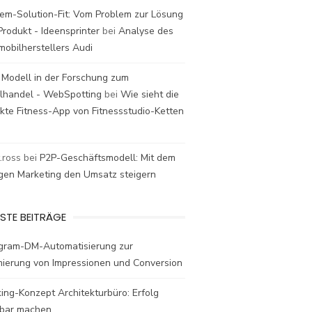
em-Solution-Fit: Vom Problem zur Lösung
rodukt - Ideensprinter
bei
Analyse des
mobilherstellers Audi
 Modell in der Forschung zum
elhandel - WebSpotting
bei
Wie sieht die
kte Fitness-App von Fitnessstudio-Ketten
t.ross
bei
P2P-Geschäftsmodell: Mit dem
igen Marketing den Umsatz steigern
STE BEITRÄGE
agram-DM-Automatisierung zur
mierung von Impressionen und Conversion
ing-Konzept Architekturbüro: Erfolg
bar machen