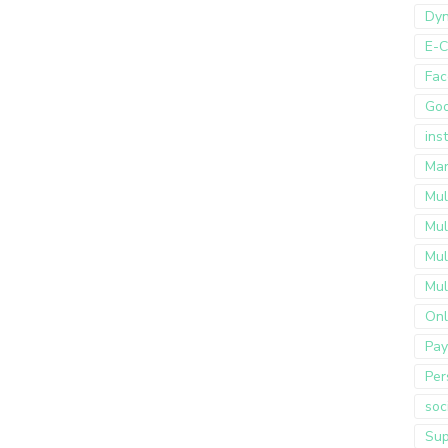
Dyn
E-
Fac
Go
ins
Mar
Mul
Mul
Mul
Mul
Onl
Pay
Per
soc
Sup