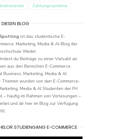
triebskanäle
Zahlungssysteme
 DIESEN BLOG
Spotting
ist das studentische E-
merce, Marketing, Media & AI-Blog der
hochschule Wedel.
findest du Beiträge zu einer Vielzahl an
en aus den Bereichen E-Commerce,
al Business, Marketing, Media & AI.
e Themen wurden von den E-Commerce-
arketing, Media & AI Studenten der FH
l – häufig im Rahmen von Vorlesungen –
eitet und dir hier im Blog zur Verfügung
llt.
HELOR STUDIENGANG E-COMMERCE