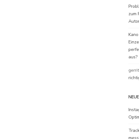
Probl
zum P
Auto
Kano
Einz
perfe
aus?
gerri
richt
NEUE
Inst
Opti
Track
mess