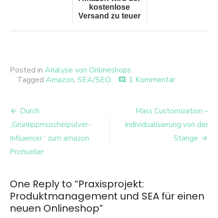
kostenlose
Versand zu teuer
Posted in
Analyse von Onlineshops
zu
Tagged
Amazon
,
SEA/SEO
1 Kommentar
comment
Praxisprojek
Produktman
Beitrags-
und
Durch
Mass Customization –
SEA
Navigation
„Grünlippmuschelpulver-
Individualisierung von der
für
einen
Influencer“ zum amazon
Stange
neuen
Profiseller
Onlineshop
One Reply to “Praxisprojekt:
Produktmanagement und SEA für einen
neuen Onlineshop”