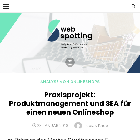
Skip
to
content
ANALYSE VON ONLINESHOPS
Praxisprojekt:
Produktmanagement und SEA für
einen neuen Onlineshop
Author
Tobias Knop
POSTED
23. JANUAR 2018
ON