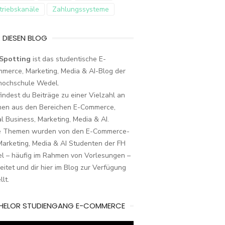
triebskanäle
Zahlungssysteme
 DIESEN BLOG
Spotting
ist das studentische E-
merce, Marketing, Media & AI-Blog der
hochschule Wedel.
findest du Beiträge zu einer Vielzahl an
en aus den Bereichen E-Commerce,
al Business, Marketing, Media & AI.
e Themen wurden von den E-Commerce-
arketing, Media & AI Studenten der FH
l – häufig im Rahmen von Vorlesungen –
eitet und dir hier im Blog zur Verfügung
llt.
HELOR STUDIENGANG E-COMMERCE