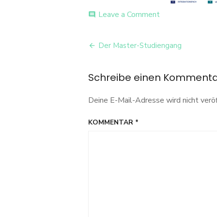
on
Leave a Comment
comment
Master_WS
Beitrags-
Der Master-Studiengang
Navigation
Schreibe einen Komment
Deine E-Mail-Adresse wird nicht veröf
KOMMENTAR
*