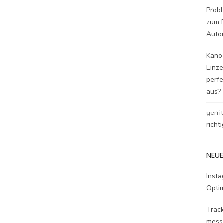
Probl
zum P
Auto
Kano
Einz
perfe
aus?
gerri
richt
NEUE
Inst
Opti
Track
mess