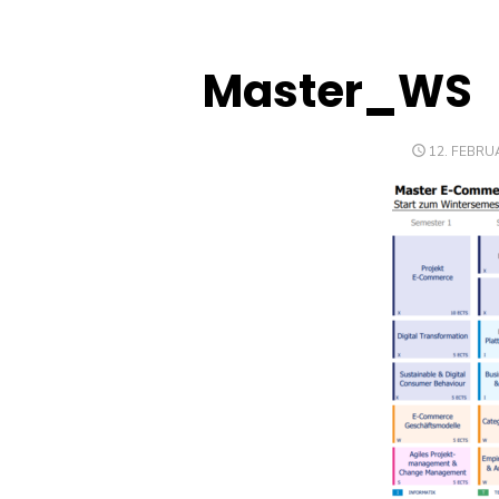
Master_WS
POSTED
12. FEBRU
ON