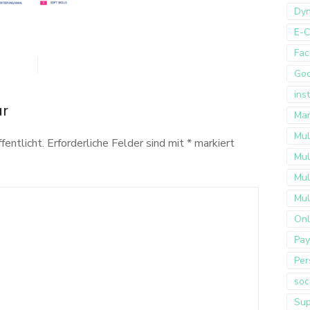
Dyn
E-
Fac
Go
ins
ar
Mar
Mul
fentlicht.
Erforderliche Felder sind mit
*
markiert
Mul
Mul
Mul
Onl
Pay
Per
soc
Sup