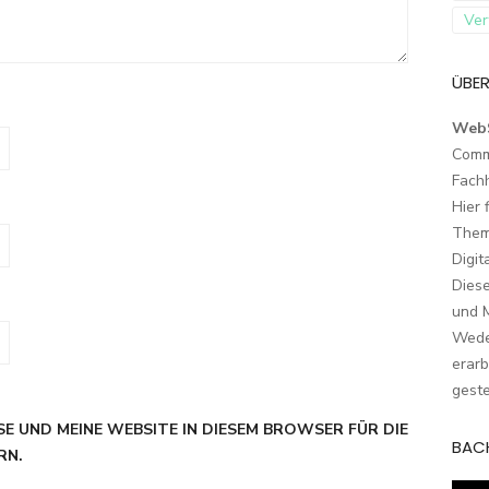
Ver
ÜBER
Web
Comm
Fach
Hier 
Them
Digit
Dies
und M
Wede
erarb
geste
SE UND MEINE WEBSITE IN DIESEM BROWSER FÜR DIE
BAC
RN.