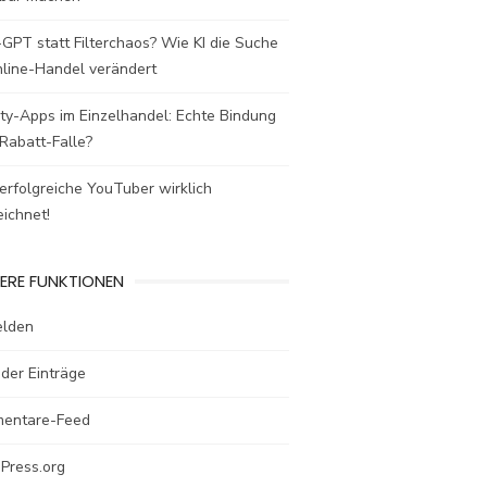
GPT statt Filterchaos? Wie KI die Suche
nline-Handel verändert
ty-Apps im Einzelhandel: Echte Bindung
Rabatt-Falle?
rfolgreiche YouTuber wirklich
ichnet!
ERE FUNKTIONEN
lden
der Einträge
entare-Feed
Press.org