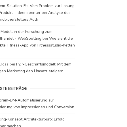
em-Solution-Fit: Vom Problem zur Lösung
rodukt - Ideensprinter
bei
Analyse des
mobilherstellers Audi
 Modell in der Forschung zum
elhandel - WebSpotting
bei
Wie sieht die
kte Fitness-App von Fitnessstudio-Ketten
t.ross
bei
P2P-Geschäftsmodell: Mit dem
igen Marketing den Umsatz steigern
STE BEITRÄGE
agram-DM-Automatisierung zur
mierung von Impressionen und Conversion
ing-Konzept Architekturbüro: Erfolg
bar machen