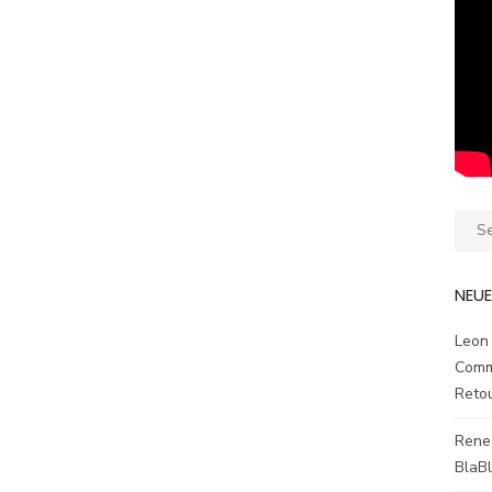
Sear
for:
NEU
Leon
Comm
Reto
Rene
BlaB