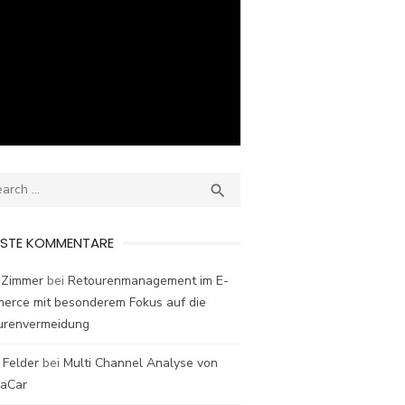
ch
SEARCH

ESTE KOMMENTARE
 Zimmer
bei
Retourenmanagement im E-
erce mit besonderem Fokus auf die
urenvermeidung
 Felder
bei
Multi Channel Analyse von
laCar