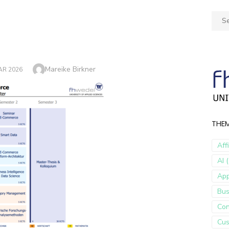
Sear
for:
Author
Mareike Birkner
AR 2026
THE
Aff
AI (
Ap
Bus
Con
Cus