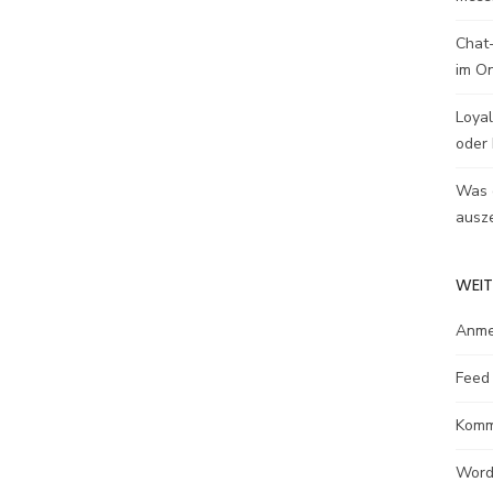
Chat-
im O
Loyal
oder 
Was e
ausze
WEIT
Anme
Feed 
Komm
Word