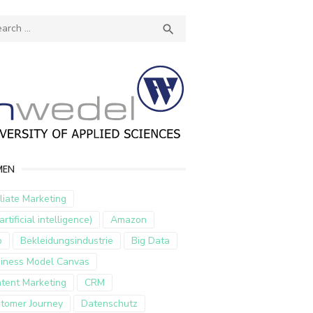
ch
SEARCH

MEN
iliate Marketing
artificial intelligence)
Amazon
p
Bekleidungsindustrie
Big Data
iness Model Canvas
tent Marketing
CRM
tomer Journey
Datenschutz