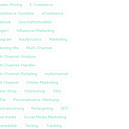
amic Pricing
E-Commerce
Commerce-Systeme
eCommerce
ebook
Geschäftsmodelle
ogle+
Influencer Marketing
tagram
Kaufprozess
Marketing
keting Mix
Multi-Channel
ti-Channel-Analyse
ti-Channel-Händler
ti-Channel-Retailing
multichannel
ti Channel
Online-Marketing
ine-Shop
Onlineshop
Otto
Pal
Personalisierte Werbung
sonalisierung
Retargeting
SEO
ial media
Social Media Marketing
ermärkte
Testing
Tracking