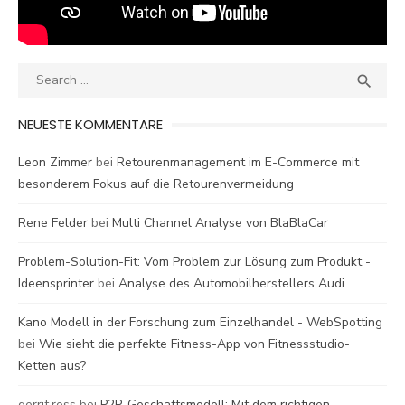
Search
SEA

for:
NEUESTE KOMMENTARE
Leon Zimmer
bei
Retourenmanagement im E-Commerce mit
besonderem Fokus auf die Retourenvermeidung
Rene Felder
bei
Multi Channel Analyse von BlaBlaCar
Problem-Solution-Fit: Vom Problem zur Lösung zum Produkt -
Ideensprinter
bei
Analyse des Automobilherstellers Audi
Kano Modell in der Forschung zum Einzelhandel - WebSpotting
bei
Wie sieht die perfekte Fitness-App von Fitnessstudio-
Ketten aus?
gerrit.ross
bei
P2P-Geschäftsmodell: Mit dem richtigen