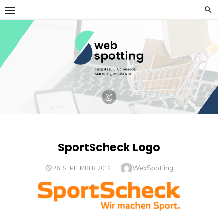
Skip
to
content
SportScheck Logo
Author
WebSpotting
POSTED
26. SEPTEMBER 2012
ON