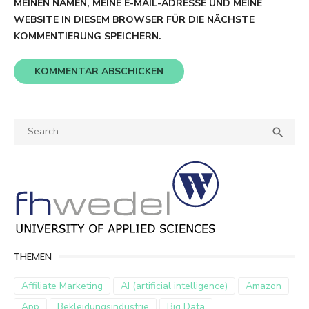
MEINEN NAMEN, MEINE E-MAIL-ADRESSE UND MEINE
WEBSITE IN DIESEM BROWSER FÜR DIE NÄCHSTE
KOMMENTIERUNG SPEICHERN.
Search
SEA

for:
THEMEN
Affiliate Marketing
AI (artificial intelligence)
Amazon
App
Bekleidungsindustrie
Big Data