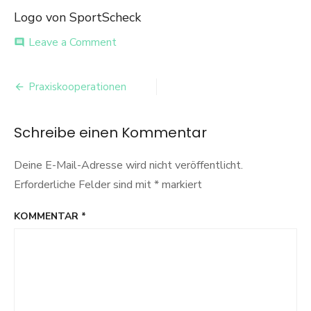
Logo von SportScheck
on
Leave a Comment
comment
SportScheck
Logo
Beitrags-
Praxiskooperationen
Navigation
Schreibe einen Kommentar
Deine E-Mail-Adresse wird nicht veröffentlicht.
Erforderliche Felder sind mit
*
markiert
KOMMENTAR
*