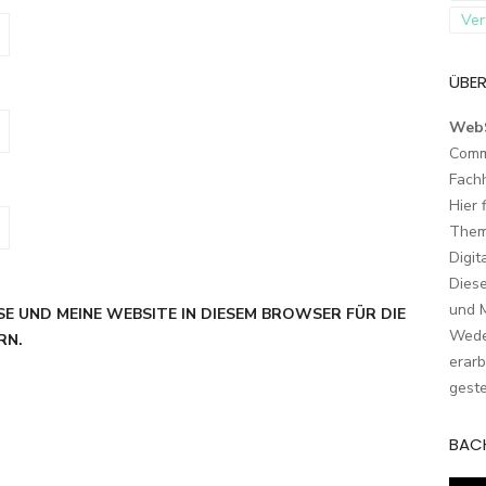
Ver
ÜBER
Web
Comm
Fach
Hier 
Them
Digit
Dies
und M
SE UND MEINE WEBSITE IN DIESEM BROWSER FÜR DIE
Wede
RN.
erarb
geste
BAC