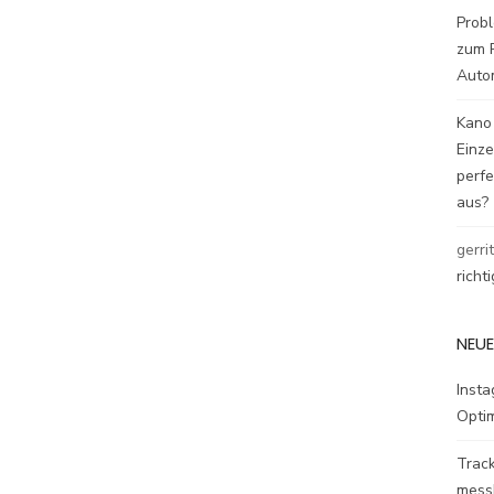
Probl
zum P
Auto
Kano
Einz
perfe
aus?
gerri
richt
NEUE
Inst
Opti
Track
mess