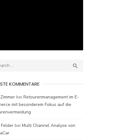
ch
SEARCH

ESTE KOMMENTARE
 Zimmer
bei
Retourenmanagement im E-
erce mit besonderem Fokus auf die
urenvermeidung
 Felder
bei
Multi Channel Analyse von
laCar