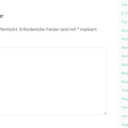
Dyn
E-
ar
Fac
fentlicht.
Erforderliche Felder sind mit
*
markiert
Go
ins
Mar
Mul
Mul
Mul
Mul
Onl
Pay
Per
soc
Sup