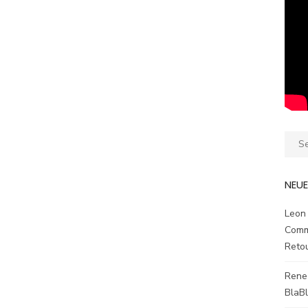
Sear
for:
NEU
Leon
Comm
Reto
Rene
BlaB