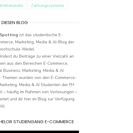
triebskanäle
Zahlungssysteme
 DIESEN BLOG
Spotting
ist das studentische E-
merce, Marketing, Media & AI-Blog der
hochschule Wedel.
findest du Beiträge zu einer Vielzahl an
en aus den Bereichen E-Commerce,
al Business, Marketing, Media & AI.
e Themen wurden von den E-Commerce-
arketing, Media & AI Studenten der FH
l – häufig im Rahmen von Vorlesungen –
eitet und dir hier im Blog zur Verfügung
llt.
HELOR STUDIENGANG E-COMMERCE