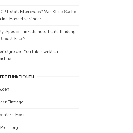
GPT statt Filterchaos? Wie KI die Suche
nline-Handel verändert
ty-Apps im Einzelhandel: Echte Bindung
Rabatt-Falle?
rfolgreiche YouTuber wirklich
ichnet!
ERE FUNKTIONEN
lden
der Einträge
entare-Feed
Press.org