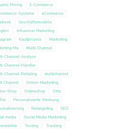
amic Pricing
E-Commerce
Commerce-Systeme
eCommerce
ebook
Geschäftsmodelle
ogle+
Influencer Marketing
tagram
Kaufprozess
Marketing
keting Mix
Multi-Channel
ti-Channel-Analyse
ti-Channel-Händler
ti-Channel-Retailing
multichannel
ti Channel
Online-Marketing
ine-Shop
Onlineshop
Otto
Pal
Personalisierte Werbung
sonalisierung
Retargeting
SEO
ial media
Social Media Marketing
ermärkte
Testing
Tracking