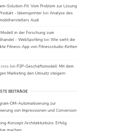
em-Solution-Fit: Vom Problem zur Lösung
rodukt - Ideensprinter
bei
Analyse des
mobilherstellers Audi
 Modell in der Forschung zum
elhandel - WebSpotting
bei
Wie sieht die
kte Fitness-App von Fitnessstudio-Ketten
t.ross
bei
P2P-Geschäftsmodell: Mit dem
igen Marketing den Umsatz steigern
STE BEITRÄGE
agram-DM-Automatisierung zur
mierung von Impressionen und Conversion
ing-Konzept Architekturbüro: Erfolg
bar machen