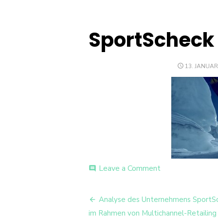
SportScheck 
POSTED
13. JANUAR
ON
on
Leave a Comment
comment
SportScheck
Titelbild
Beitrags-
Analyse des Unternehmens SportS
Navigation
im Rahmen von Multichannel-Retailing