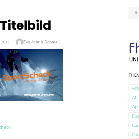
Sear
for:
Titelbild
Author
Eva-Maria Schmeil
 2015
THE
Aff
AI (
Ap
Bus
Con
check
Cus