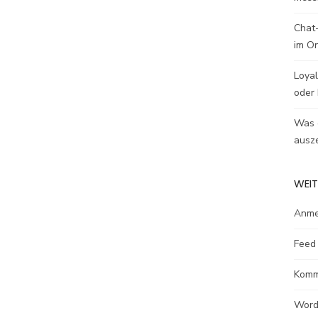
Chat-
im O
Loyal
oder 
Was e
ausze
WEIT
Anme
Feed 
Komm
Word