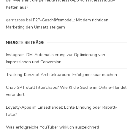
bei
Wie sieht die perfekte Fitness-App von Fitnessstudio-
Ketten aus?
gerrit.ross
bei
P2P-Geschäftsmodell: Mit dem richtigen
Marketing den Umsatz steigern
NEUESTE BEITRÄGE
Instagram-DM-Automatisierung zur Optimierung von
Impressionen und Conversion
Tracking-Konzept Architekturbüro: Erfolg messbar machen
Chat-GPT statt Filterchaos? Wie KI die Suche im Online-Handel
verändert
Loyalty-Apps im Einzelhandel: Echte Bindung oder Rabatt-
Falle?
Was erfolgreiche YouTuber wirklich auszeichnet!