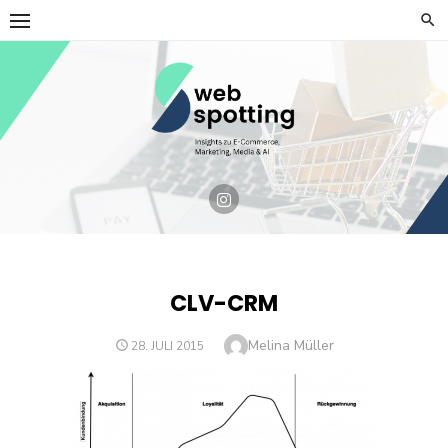
Skip
to
content
CLV-CRM
Author
Melina Müller
POSTED
28. JULI 2015
ON