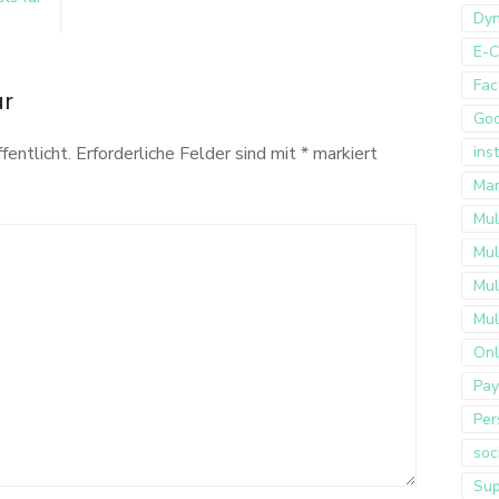
Dyn
E-
Fac
ar
Go
fentlicht.
Erforderliche Felder sind mit
*
markiert
ins
Mar
Mul
Mul
Mul
Mul
Onl
Pay
Per
soc
Sup