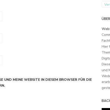
Ver
ÜBER
Web
Comm
Fach
Hier 
Them
Digit
Dies
und M
Wede
SE UND MEINE WEBSITE IN DIESEM BROWSER FÜR DIE
erarb
RN.
geste
BAC