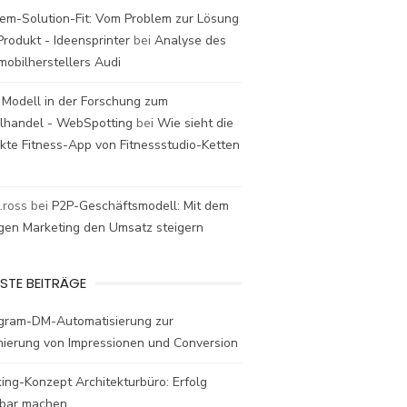
em-Solution-Fit: Vom Problem zur Lösung
rodukt - Ideensprinter
bei
Analyse des
mobilherstellers Audi
 Modell in der Forschung zum
elhandel - WebSpotting
bei
Wie sieht die
kte Fitness-App von Fitnessstudio-Ketten
t.ross
bei
P2P-Geschäftsmodell: Mit dem
igen Marketing den Umsatz steigern
STE BEITRÄGE
agram-DM-Automatisierung zur
mierung von Impressionen und Conversion
ing-Konzept Architekturbüro: Erfolg
bar machen