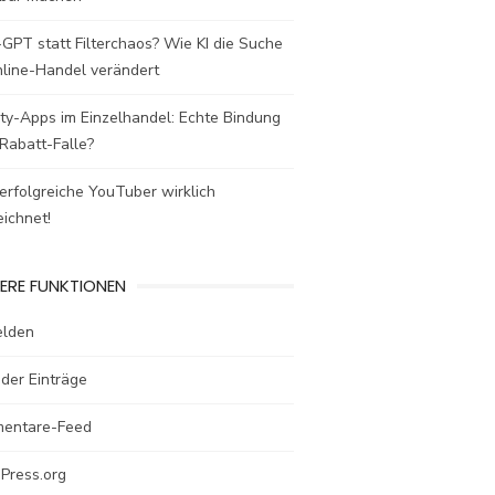
GPT statt Filterchaos? Wie KI die Suche
nline-Handel verändert
ty-Apps im Einzelhandel: Echte Bindung
Rabatt-Falle?
rfolgreiche YouTuber wirklich
ichnet!
ERE FUNKTIONEN
lden
der Einträge
entare-Feed
Press.org