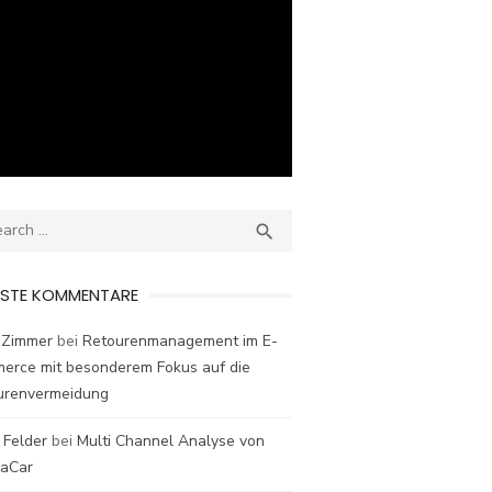
ch
SEARCH

ESTE KOMMENTARE
 Zimmer
bei
Retourenmanagement im E-
erce mit besonderem Fokus auf die
urenvermeidung
 Felder
bei
Multi Channel Analyse von
laCar