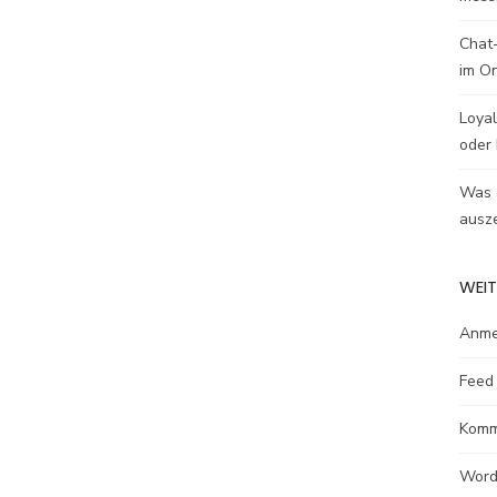
Chat-
im O
Loyal
oder 
Was e
ausze
WEIT
Anme
Feed 
Komm
Word