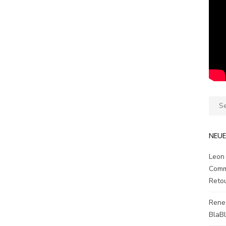
Sear
for:
NEU
Leon
Comm
Reto
Rene
BlaB