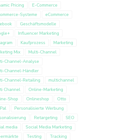
amic Pricing
E-Commerce
Commerce-Systeme
eCommerce
ebook
Geschäftsmodelle
ogle+
Influencer Marketing
tagram
Kaufprozess
Marketing
keting Mix
Multi-Channel
ti-Channel-Analyse
ti-Channel-Händler
ti-Channel-Retailing
multichannel
ti Channel
Online-Marketing
ine-Shop
Onlineshop
Otto
Pal
Personalisierte Werbung
sonalisierung
Retargeting
SEO
ial media
Social Media Marketing
ermärkte
Testing
Tracking