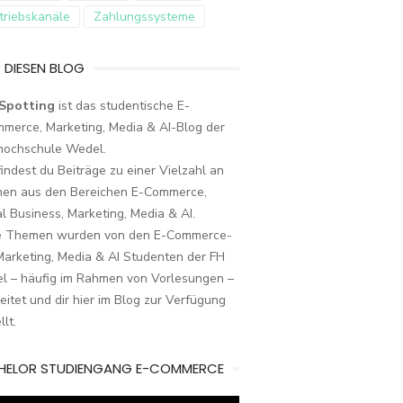
triebskanäle
Zahlungssysteme
 DIESEN BLOG
Spotting
ist das studentische E-
merce, Marketing, Media & AI-Blog der
hochschule Wedel.
findest du Beiträge zu einer Vielzahl an
en aus den Bereichen E-Commerce,
al Business, Marketing, Media & AI.
e Themen wurden von den E-Commerce-
arketing, Media & AI Studenten der FH
l – häufig im Rahmen von Vorlesungen –
eitet und dir hier im Blog zur Verfügung
llt.
HELOR STUDIENGANG E-COMMERCE