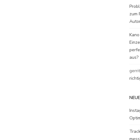
Probl
zum P
Auto
Kano
Einz
perfe
aus?
gerri
richt
NEUE
Inst
Opti
Track
mess