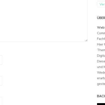
Ver
ÜBER
Web
Comm
Fach
Hier 
Them
Digit
Dies
und M
Wede
erarb
geste
BAC