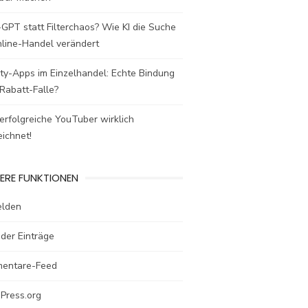
GPT statt Filterchaos? Wie KI die Suche
nline-Handel verändert
ty-Apps im Einzelhandel: Echte Bindung
Rabatt-Falle?
rfolgreiche YouTuber wirklich
ichnet!
ERE FUNKTIONEN
lden
der Einträge
entare-Feed
Press.org