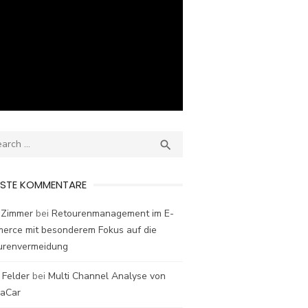
ch
SEARCH

ESTE KOMMENTARE
 Zimmer
bei
Retourenmanagement im E-
erce mit besonderem Fokus auf die
urenvermeidung
 Felder
bei
Multi Channel Analyse von
laCar