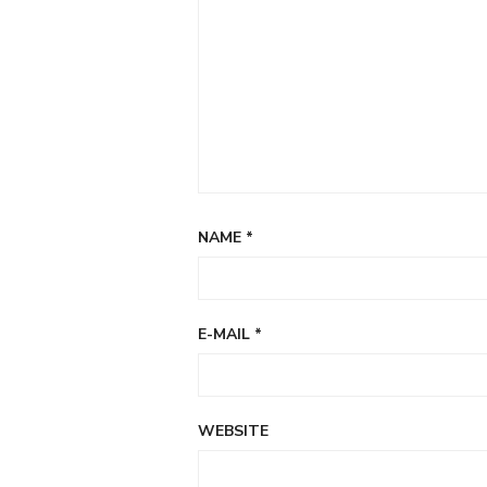
1.011
(Smartphone-
Nutzung).
NAME
*
E-MAIL
*
WEBSITE