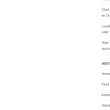
Chat-
im O
Loyal
oder 
Was e
ausze
WEIT
Anme
Feed 
Komm
Word