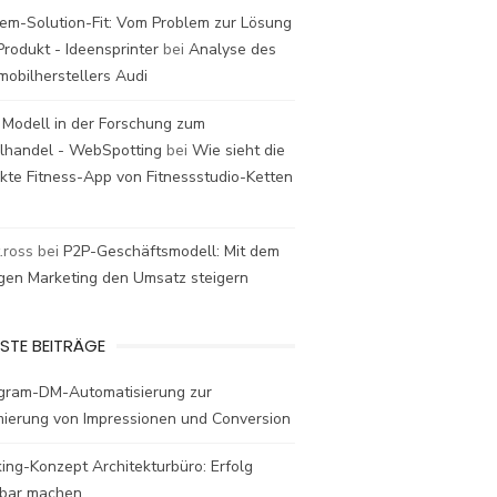
em-Solution-Fit: Vom Problem zur Lösung
rodukt - Ideensprinter
bei
Analyse des
mobilherstellers Audi
 Modell in der Forschung zum
elhandel - WebSpotting
bei
Wie sieht die
kte Fitness-App von Fitnessstudio-Ketten
t.ross
bei
P2P-Geschäftsmodell: Mit dem
igen Marketing den Umsatz steigern
STE BEITRÄGE
agram-DM-Automatisierung zur
mierung von Impressionen und Conversion
ing-Konzept Architekturbüro: Erfolg
bar machen