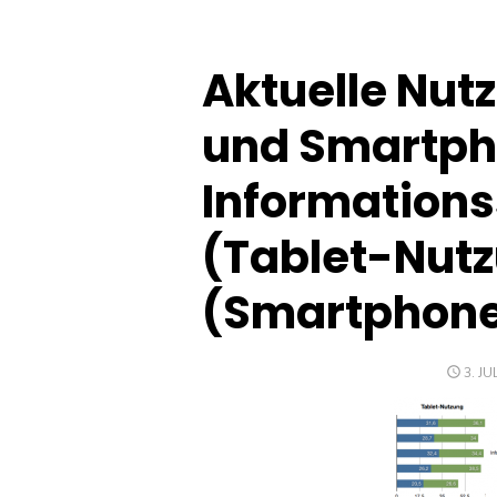
Aktuelle Nut
und Smartph
Information
(Tablet-Nutzu
(Smartphone
POS
3. JU
ON