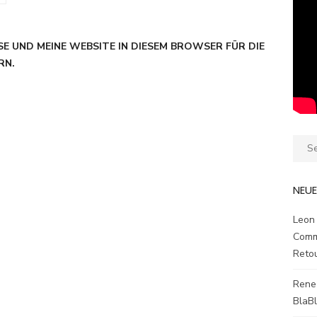
SE UND MEINE WEBSITE IN DIESEM BROWSER FÜR DIE
RN.
Sear
for:
NEU
Leon
Comm
Reto
Rene
BlaB