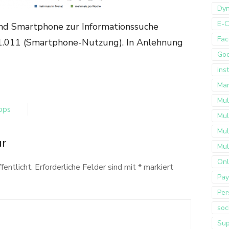
Dyn
E-
nd Smartphone zur Informationssuche
Fac
 1.011 (Smartphone-Nutzung). In Anlehnung
Go
ins
Mar
Mul
ops
Mul
Mul
ar
Mul
hen
Onl
fentlicht.
Erforderliche Felder sind mit
*
markiert
Pay
Per
soc
Sup