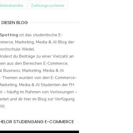
triebskanäle
Zahlungssysteme
 DIESEN BLOG
Spotting
ist das studentische E-
merce, Marketing, Media & AI-Blog der
hochschule Wedel.
findest du Beiträge zu einer Vielzahl an
en aus den Bereichen E-Commerce,
al Business, Marketing, Media & AI.
e Themen wurden von den E-Commerce-
arketing, Media & AI Studenten der FH
l – häufig im Rahmen von Vorlesungen –
eitet und dir hier im Blog zur Verfügung
llt.
HELOR STUDIENGANG E-COMMERCE