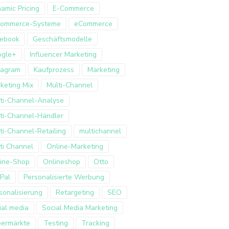
amic Pricing
E-Commerce
Commerce-Systeme
eCommerce
ebook
Geschäftsmodelle
ogle+
Influencer Marketing
tagram
Kaufprozess
Marketing
keting Mix
Multi-Channel
ti-Channel-Analyse
ti-Channel-Händler
ti-Channel-Retailing
multichannel
ti Channel
Online-Marketing
ine-Shop
Onlineshop
Otto
Pal
Personalisierte Werbung
sonalisierung
Retargeting
SEO
ial media
Social Media Marketing
ermärkte
Testing
Tracking