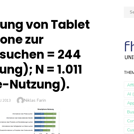
Sear
for:
zung von Tablet
one zur
ssuchen = 244
ng); N = 1.011
THE
-Nutzung).
Aff
AI (
Author
Niklas Farin
TED
LI 2013
Ap
Bus
Con
Cus