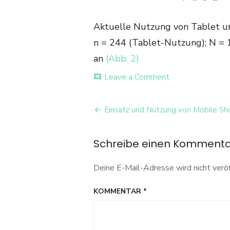
Aktuelle Nutzung von Tablet u
n = 244 (Tablet-Nutzung); N =
an
(Abb. 2)
on
Leave a Comment
comment
Aktuelle
Nutzung
Beitrags-
von
Einsatz und Nutzung von Mobile Sh
Tablet
Navigation
und
Smartphone
Schreibe einen Komment
zur
Informationssuc
Deine E-Mail-Adresse wird nicht veröf
=
244
(Tablet-
KOMMENTAR
*
Nutzung);
N
=