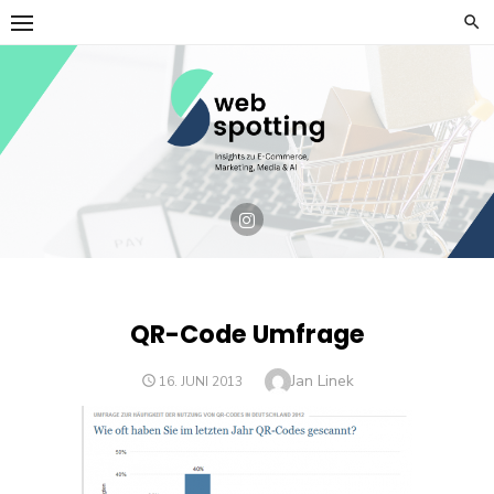
Skip
to
content
QR-Code Umfrage
Author
Jan Linek
POSTED
16. JUNI 2013
ON