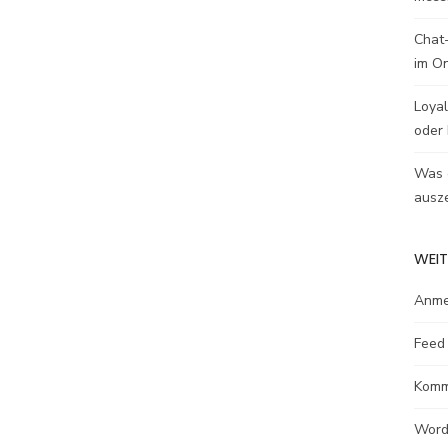
Chat-
im O
Loyal
oder 
Was e
ausze
WEIT
Anme
Feed 
Komm
Word