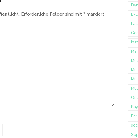
Dyn
fentlicht.
Erforderliche Felder sind mit
*
markiert
E-
Fac
Go
ins
Mar
Mul
Mul
Mul
Mul
Onl
Pay
Per
soc
Sup