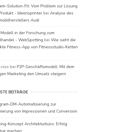
em-Solution-Fit: Vom Problem zur Lösung
rodukt - Ideensprinter
bei
Analyse des
mobilherstellers Audi
 Modell in der Forschung zum
elhandel - WebSpotting
bei
Wie sieht die
kte Fitness-App von Fitnessstudio-Ketten
t.ross
bei
P2P-Geschäftsmodell: Mit dem
igen Marketing den Umsatz steigern
STE BEITRÄGE
agram-DM-Automatisierung zur
mierung von Impressionen und Conversion
ing-Konzept Architekturbüro: Erfolg
bar machen