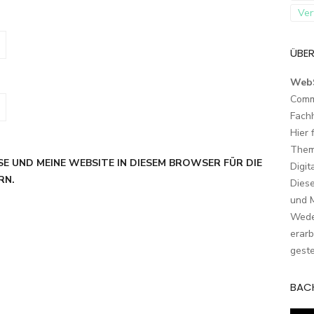
Ver
ÜBER
Web
Comm
Fach
Hier 
Them
SE UND MEINE WEBSITE IN DIESEM BROWSER FÜR DIE
Digit
RN.
Dies
und M
Wede
erarb
geste
BAC