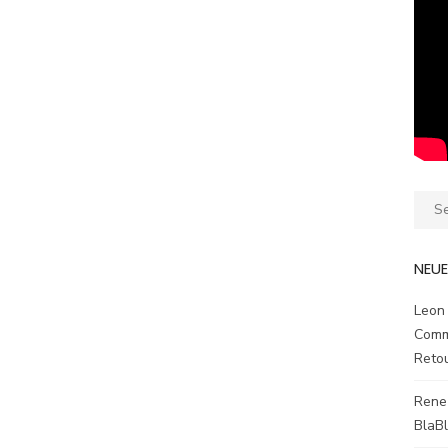
Sear
for:
NEU
Leon
Comm
Reto
Rene
BlaB