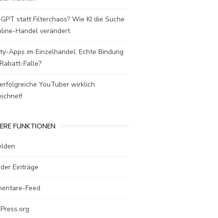
GPT statt Filterchaos? Wie KI die Suche
nline-Handel verändert
ty-Apps im Einzelhandel: Echte Bindung
Rabatt-Falle?
rfolgreiche YouTuber wirklich
ichnet!
ERE FUNKTIONEN
lden
der Einträge
entare-Feed
Press.org