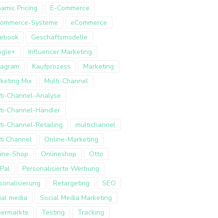
amic Pricing
E-Commerce
Commerce-Systeme
eCommerce
ebook
Geschäftsmodelle
ogle+
Influencer Marketing
tagram
Kaufprozess
Marketing
keting Mix
Multi-Channel
ti-Channel-Analyse
ti-Channel-Händler
ti-Channel-Retailing
multichannel
ti Channel
Online-Marketing
ine-Shop
Onlineshop
Otto
Pal
Personalisierte Werbung
sonalisierung
Retargeting
SEO
ial media
Social Media Marketing
ermärkte
Testing
Tracking