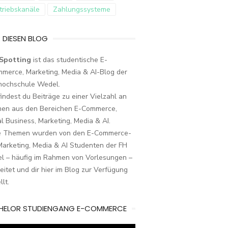
triebskanäle
Zahlungssysteme
 DIESEN BLOG
Spotting
ist das studentische E-
merce, Marketing, Media & AI-Blog der
hochschule Wedel.
findest du Beiträge zu einer Vielzahl an
en aus den Bereichen E-Commerce,
al Business, Marketing, Media & AI.
e Themen wurden von den E-Commerce-
arketing, Media & AI Studenten der FH
l – häufig im Rahmen von Vorlesungen –
eitet und dir hier im Blog zur Verfügung
llt.
HELOR STUDIENGANG E-COMMERCE