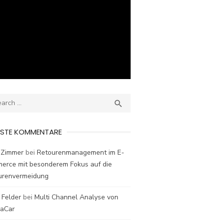
ch
SEARCH

ESTE KOMMENTARE
 Zimmer
bei
Retourenmanagement im E-
erce mit besonderem Fokus auf die
urenvermeidung
 Felder
bei
Multi Channel Analyse von
laCar