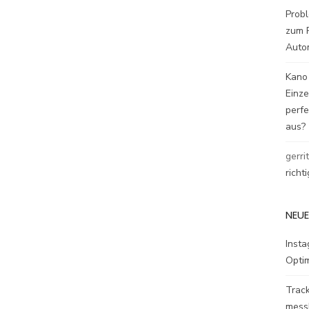
Probl
zum P
Auto
Kano
Einz
perfe
aus?
gerri
richt
NEUE
Inst
Opti
Track
mess