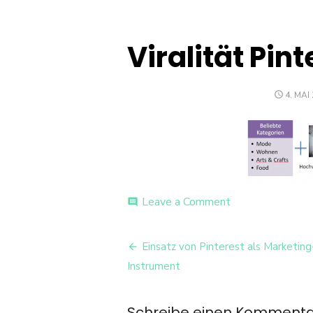
Viralität Pint
POSTE
4. MAI
ON
on
Leave a Comment
comment
Viralität
Pinterest
Beitrags-
Einsatz von Pinterest als Marketing
Navigation
Instrument
Schreibe einen Komment