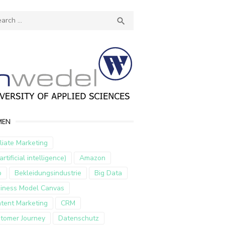
ch
SEARCH

MEN
iliate Marketing
artificial intelligence)
Amazon
p
Bekleidungsindustrie
Big Data
iness Model Canvas
tent Marketing
CRM
tomer Journey
Datenschutz