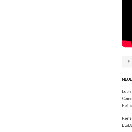
Sear
for:
NEU
Leon
Comm
Reto
Rene
BlaB