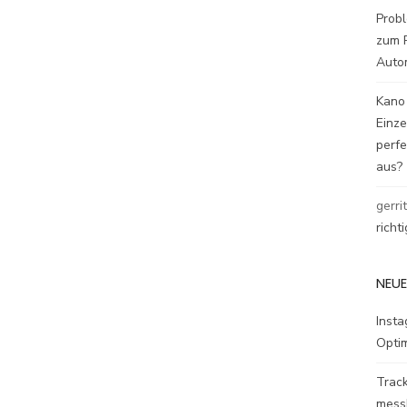
Probl
zum P
Auto
Kano
Einz
perfe
aus?
gerri
richt
NEUE
Inst
Opti
Track
mess