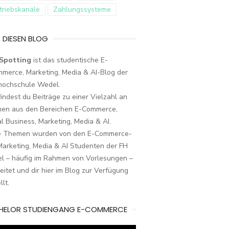
triebskanäle
Zahlungssysteme
 DIESEN BLOG
Spotting
ist das studentische E-
merce, Marketing, Media & AI-Blog der
hochschule Wedel.
findest du Beiträge zu einer Vielzahl an
en aus den Bereichen E-Commerce,
al Business, Marketing, Media & AI.
e Themen wurden von den E-Commerce-
arketing, Media & AI Studenten der FH
l – häufig im Rahmen von Vorlesungen –
eitet und dir hier im Blog zur Verfügung
llt.
HELOR STUDIENGANG E-COMMERCE