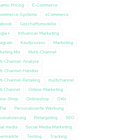
amic Pricing
E-Commerce
Commerce-Systeme
eCommerce
ebook
Geschäftsmodelle
ogle+
Influencer Marketing
tagram
Kaufprozess
Marketing
keting Mix
Multi-Channel
ti-Channel-Analyse
ti-Channel-Händler
ti-Channel-Retailing
multichannel
ti Channel
Online-Marketing
ine-Shop
Onlineshop
Otto
Pal
Personalisierte Werbung
sonalisierung
Retargeting
SEO
ial media
Social Media Marketing
ermärkte
Testing
Tracking