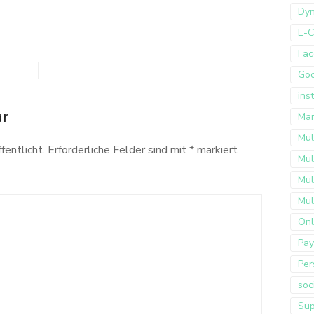
Dyn
E-
Fac
Go
ins
ar
Mar
Mul
fentlicht.
Erforderliche Felder sind mit
*
markiert
Mul
Mul
Mul
Onl
Pay
Per
soc
Sup