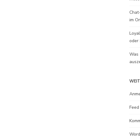
Chat-
im O
Loyal
oder 
Was e
ausze
WEIT
Anme
Feed 
Komm
Word