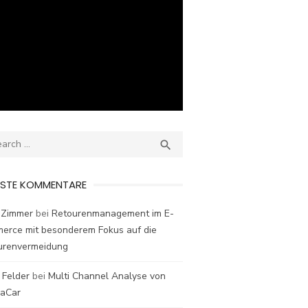
ch
SEARCH

ESTE KOMMENTARE
 Zimmer
bei
Retourenmanagement im E-
erce mit besonderem Fokus auf die
urenvermeidung
 Felder
bei
Multi Channel Analyse von
laCar