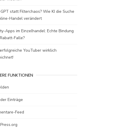
GPT statt Filterchaos? Wie KI die Suche
nline-Handel verändert
ty-Apps im Einzelhandel: Echte Bindung
Rabatt-Falle?
rfolgreiche YouTuber wirklich
ichnet!
ERE FUNKTIONEN
lden
der Einträge
entare-Feed
Press.org