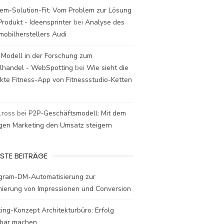
em-Solution-Fit: Vom Problem zur Lösung
rodukt - Ideensprinter
bei
Analyse des
mobilherstellers Audi
 Modell in der Forschung zum
elhandel - WebSpotting
bei
Wie sieht die
kte Fitness-App von Fitnessstudio-Ketten
t.ross
bei
P2P-Geschäftsmodell: Mit dem
igen Marketing den Umsatz steigern
STE BEITRÄGE
agram-DM-Automatisierung zur
mierung von Impressionen und Conversion
ing-Konzept Architekturbüro: Erfolg
bar machen