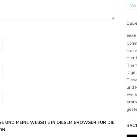
Ver
ÜBER
Web
Comm
Fach
Hier 
Them
Digit
Dies
und M
Wede
erarb
geste
SE UND MEINE WEBSITE IN DIESEM BROWSER FÜR DIE
BAC
RN.