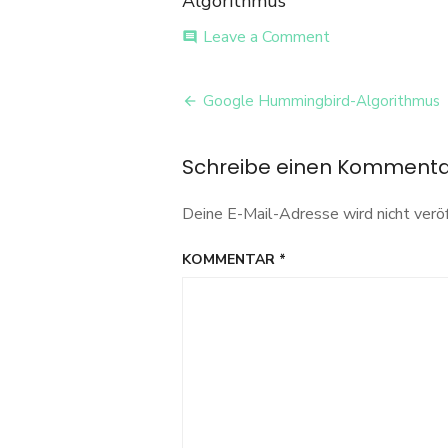
Algorithmus
on
Leave a Comment
comment
Kolibri-
Kuba
Beitrags-
Google Hummingbird-Algorithmus
Navigation
Schreibe einen Komment
Deine E-Mail-Adresse wird nicht veröf
KOMMENTAR
*