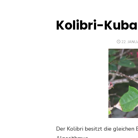
Kolibri-Kuba
POSTED
22. JANU
ON
Der Kolibri besitzt die gleiche