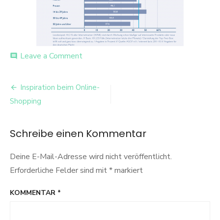
on
Leave a Comment
comment
Aufgeschlossenheit
gegenüber
Beitrags-
Online
Inspiration beim Online-
Werbung
Navigation
Shopping
Schreibe einen Kommentar
Deine E-Mail-Adresse wird nicht veröffentlicht.
Erforderliche Felder sind mit
*
markiert
KOMMENTAR
*