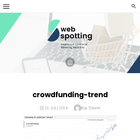
Skip
to
content
crowdfunding-trend
Author
Kai Storm
POSTED
31. JULI 2014
ON