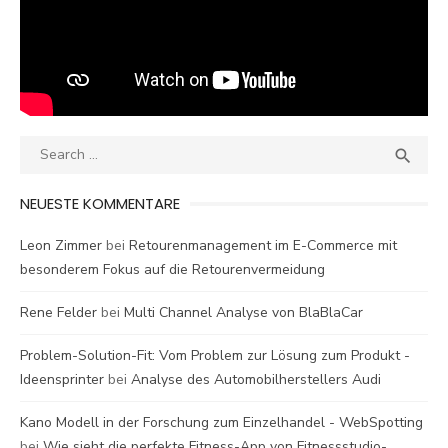
Search
SEA

for:
NEUESTE KOMMENTARE
Leon Zimmer
bei
Retourenmanagement im E-Commerce mit
besonderem Fokus auf die Retourenvermeidung
Rene Felder
bei
Multi Channel Analyse von BlaBlaCar
Problem-Solution-Fit: Vom Problem zur Lösung zum Produkt -
Ideensprinter
bei
Analyse des Automobilherstellers Audi
Kano Modell in der Forschung zum Einzelhandel - WebSpotting
bei
Wie sieht die perfekte Fitness-App von Fitnessstudio-