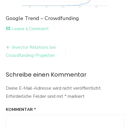
Google Trend – Crowdfunding
on
Leave a Comment
comment
crowdfunding-
trend
Beitrags-
Investor Relations bei
Navigation
Crowdfunding-Projekten
Schreibe einen Kommentar
Deine E-Mail-Adresse wird nicht veröffentlicht.
Erforderliche Felder sind mit
*
markiert
KOMMENTAR
*