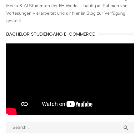
Media & AI Studenten der FH Wedel – häufig im Rahmen von
Vorlesungen – erarbeitet und dir hier im Blog zur Verfügung
gestellt.
BACHELOR STUDIENGANG E-COMMERCE
Search
SEA

for: