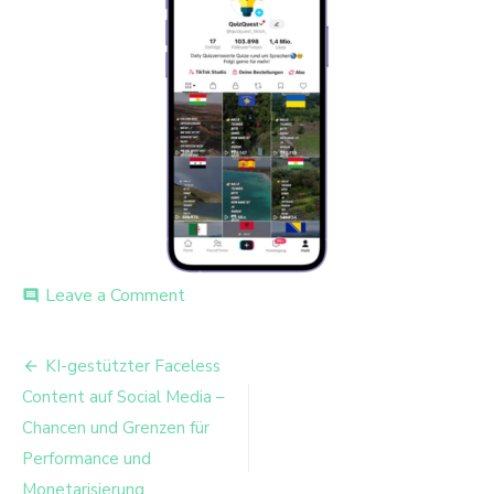
on
Leave a Comment
comment
Praesentation-
zur-
Beitrags-
Seminararbeit-
KI-gestützter Faceless
E-
Navigation
Content auf Social Media –
Commerce
Chancen und Grenzen für
Performance und
Monetarisierung