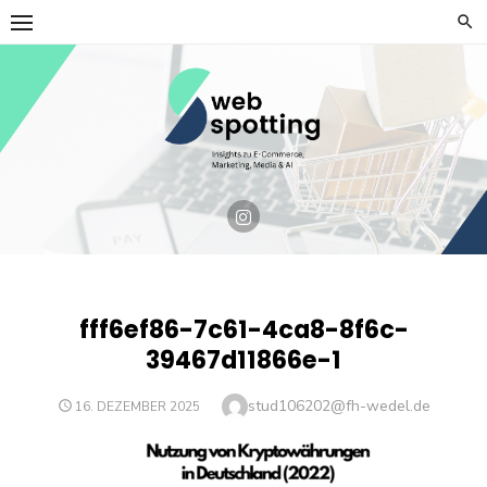
Skip
to
content
fff6ef86-7c61-4ca8-8f6c-
39467d11866e-1
Author
stud106202@fh-wedel.de
POSTED
16. DEZEMBER 2025
ON