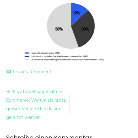
on
Leave a Comment
comment
fff6ef86-
7c61-
Beitrags-
4ca8-
Kryptowährungen im E-
8f6c-
Navigation
Commerce: Warum sie trotz
39467d11866e-
1
großer Versprechen kaum
genutzt werden
Schreibe einen Kommentar