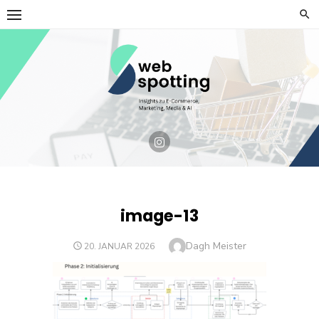
Skip
to
content
image-13
Author
Dagh Meister
POSTED
20. JANUAR 2026
ON