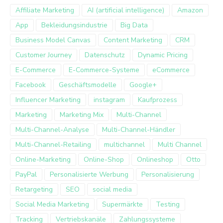
Affiliate Marketing
AI (artificial intelligence)
Amazon
App
Bekleidungsindustrie
Big Data
Business Model Canvas
Content Marketing
CRM
Customer Journey
Datenschutz
Dynamic Pricing
E-Commerce
E-Commerce-Systeme
eCommerce
Facebook
Geschäftsmodelle
Google+
Influencer Marketing
instagram
Kaufprozess
Marketing
Marketing Mix
Multi-Channel
Multi-Channel-Analyse
Multi-Channel-Händler
Multi-Channel-Retailing
multichannel
Multi Channel
Online-Marketing
Online-Shop
Onlineshop
Otto
PayPal
Personalisierte Werbung
Personalisierung
Retargeting
SEO
social media
Social Media Marketing
Supermärkte
Testing
Tracking
Vertriebskanäle
Zahlungssysteme