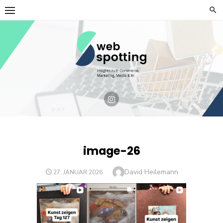
Skip
to
content
image-26
Author
David Heilemann
POSTED
27. JANUAR 2026
ON