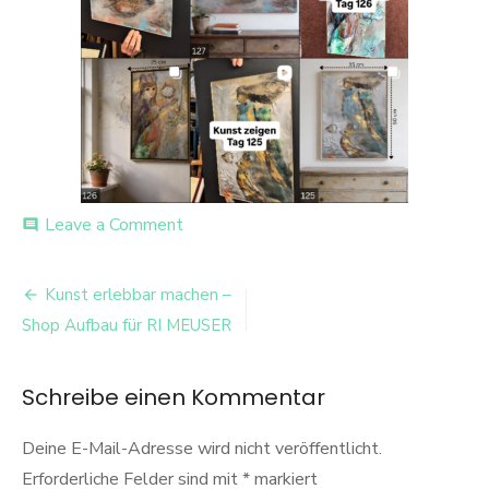
on
Leave a Comment
comment
image-
26
Beitrags-
Kunst erlebbar machen –
Navigation
Shop Aufbau für RI MEUSER
Schreibe einen Kommentar
Deine E-Mail-Adresse wird nicht veröffentlicht.
Erforderliche Felder sind mit
*
markiert