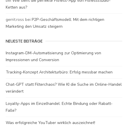
bei
Wie sieht die perfekte Fitness-App von Fitnessstudio-
Ketten aus?
gerrit.ross
bei
P2P-Geschäftsmodell: Mit dem richtigen
Marketing den Umsatz steigern
NEUESTE BEITRÄGE
Instagram-DM-Automatisierung zur Optimierung von
Impressionen und Conversion
Tracking-Konzept Architekturbüro: Erfolg messbar machen
Chat-GPT statt Filterchaos? Wie KI die Suche im Online-Handel
verändert
Loyalty-Apps im Einzelhandel: Echte Bindung oder Rabatt-
Falle?
Was erfolgreiche YouTuber wirklich auszeichnet!