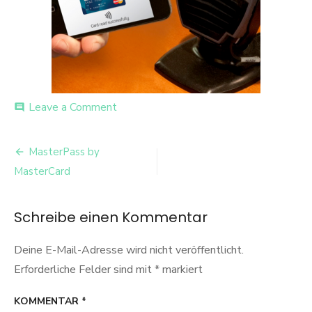
on
Leave a Comment
comment
MasterPass-
166494207d6a2955
Beitrags-
MasterPass by
Navigation
MasterCard
Schreibe einen Kommentar
Deine E-Mail-Adresse wird nicht veröffentlicht.
Erforderliche Felder sind mit
*
markiert
KOMMENTAR
*