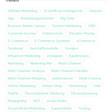
THEMEN
Affiliate Marketing
AI (artificial intelligence)
Amazon
App
Bekleidungsindustrie
Big Data
Business Model Canvas
Content Marketing
CRM
Customer Journey
Datenschutz
Dynamic Pricing
E-Commerce
E-Commerce-Systeme
eCommerce
Facebook
Geschäftsmodelle
Google+
Influencer Marketing
instagram
Kaufprozess
Marketing
Marketing Mix
Multi-Channel
Multi-Channel-Analyse
Multi-Channel-Händler
Multi-Channel-Retailing
multichannel
Multi Channel
Online-Marketing
Online-Shop
Onlineshop
Otto
PayPal
Personalisierte Werbung
Personalisierung
Retargeting
SEO
social media
Social Media Marketing
Supermärkte
Testing