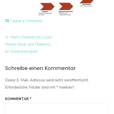
on
Leave a Comment
comment
Bildschirmfoto-
2026-
Beitrags-
01-
Multi-Channel bei Louis:
13-
Navigation
Online-Shop und Filialnetz
um-
22.07.05-
im Zusammenspiel
1
Schreibe einen Kommentar
Deine E-Mail-Adresse wird nicht veröffentlicht.
Erforderliche Felder sind mit
*
markiert
KOMMENTAR
*