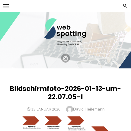
Skip
to
content
Bildschirmfoto-2026-01-13-um-
22.07.05-1
Author
David Heilemann
POSTED
13. JANUAR 2026
ON