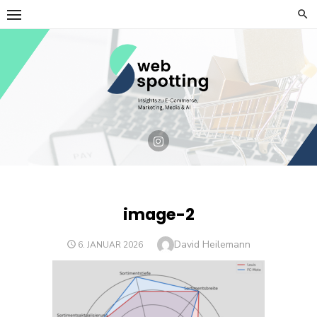
Skip
to
content
image-2
Author
David Heilemann
POSTED
6. JANUAR 2026
ON