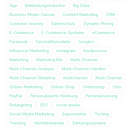
App
Bekleidungsindustrie
Big Data
Business Model Canvas
Content Marketing
CRM
Customer Journey
Datenschutz
Dynamic Pricing
E-Commerce
E-Commerce-Systeme
eCommerce
Facebook
Geschäftsmodelle
Google+
Influencer Marketing
instagram
Kaufprozess
Marketing
Marketing Mix
Multi-Channel
Multi-Channel-Analyse
Multi-Channel-Händler
Multi-Channel-Retailing
multichannel
Multi Channel
Online-Marketing
Online-Shop
Onlineshop
Otto
PayPal
Personalisierte Werbung
Personalisierung
Retargeting
SEO
social media
Social Media Marketing
Supermärkte
Testing
Tracking
Vertriebskanäle
Zahlungssysteme