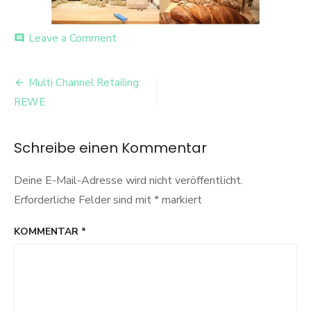
on
Leave a Comment
comment
Egelsbach
1
Beitrags-
Multi Channel Retailing:
Navigation
REWE
Schreibe einen Kommentar
Deine E-Mail-Adresse wird nicht veröffentlicht.
Erforderliche Felder sind mit
*
markiert
KOMMENTAR
*