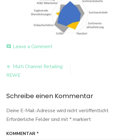
on
Leave a Comment
comment
Rewe
spider
Beitrags-
chart
Multi Channel Retailing:
Navigation
REWE
Schreibe einen Kommentar
Deine E-Mail-Adresse wird nicht veröffentlicht.
Erforderliche Felder sind mit
*
markiert
KOMMENTAR
*