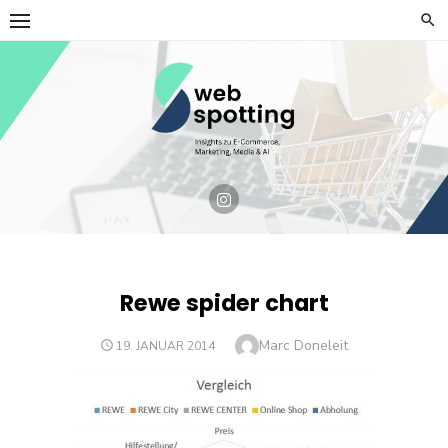
Skip
to
content
Rewe spider chart
Author
Marc Doneleit
POSTED
19. JANUAR 2014
ON