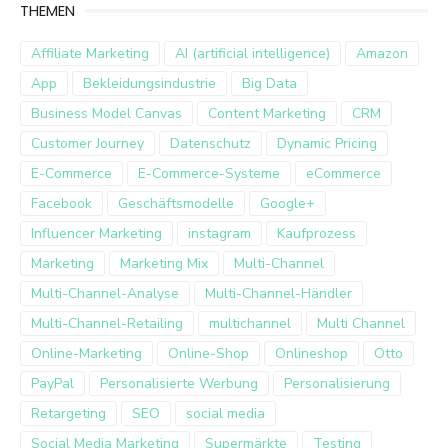
THEMEN
Affiliate Marketing
AI (artificial intelligence)
Amazon
App
Bekleidungsindustrie
Big Data
Business Model Canvas
Content Marketing
CRM
Customer Journey
Datenschutz
Dynamic Pricing
E-Commerce
E-Commerce-Systeme
eCommerce
Facebook
Geschäftsmodelle
Google+
Influencer Marketing
instagram
Kaufprozess
Marketing
Marketing Mix
Multi-Channel
Multi-Channel-Analyse
Multi-Channel-Händler
Multi-Channel-Retailing
multichannel
Multi Channel
Online-Marketing
Online-Shop
Onlineshop
Otto
PayPal
Personalisierte Werbung
Personalisierung
Retargeting
SEO
social media
Social Media Marketing
Supermärkte
Testing