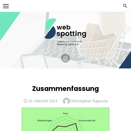
Skip
to
content
Zusammenfassung
Author
Christopher Kapusta
POSTED
28. JANUAR 2014
ON