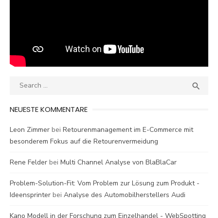
Search
SEA

for:
NEUESTE KOMMENTARE
Leon Zimmer
bei
Retourenmanagement im E-Commerce mit
besonderem Fokus auf die Retourenvermeidung
Rene Felder
bei
Multi Channel Analyse von BlaBlaCar
Problem-Solution-Fit: Vom Problem zur Lösung zum Produkt -
Ideensprinter
bei
Analyse des Automobilherstellers Audi
Kano Modell in der Forschung zum Einzelhandel - WebSpotting