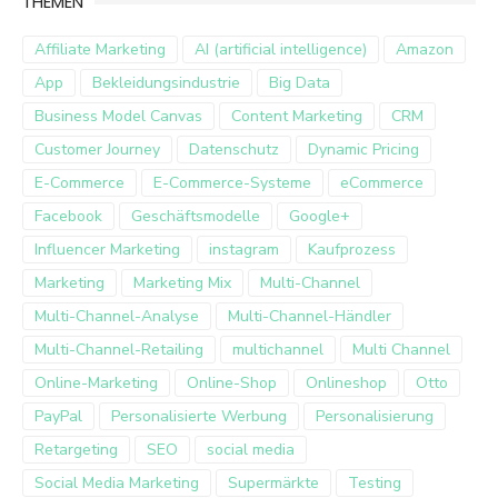
THEMEN
Affiliate Marketing
AI (artificial intelligence)
Amazon
App
Bekleidungsindustrie
Big Data
Business Model Canvas
Content Marketing
CRM
Customer Journey
Datenschutz
Dynamic Pricing
E-Commerce
E-Commerce-Systeme
eCommerce
Facebook
Geschäftsmodelle
Google+
Influencer Marketing
instagram
Kaufprozess
Marketing
Marketing Mix
Multi-Channel
Multi-Channel-Analyse
Multi-Channel-Händler
Multi-Channel-Retailing
multichannel
Multi Channel
Online-Marketing
Online-Shop
Onlineshop
Otto
PayPal
Personalisierte Werbung
Personalisierung
Retargeting
SEO
social media
Social Media Marketing
Supermärkte
Testing