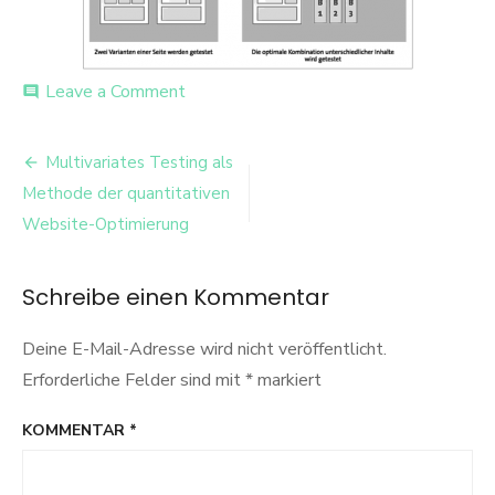
on
Leave a Comment
comment
a-
b
Beitrags-
test
Multivariates Testing als
Navigation
Methode der quantitativen
Website-Optimierung
Schreibe einen Kommentar
Deine E-Mail-Adresse wird nicht veröffentlicht.
Erforderliche Felder sind mit
*
markiert
KOMMENTAR
*