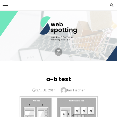
Skip
to
content
a-b test
Author
Jan Fischer
POSTED
27. JULI 2014
ON