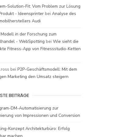
em-Solution-Fit: Vom Problem zur Lösung
rodukt - Ideensprinter
bei
Analyse des
mobilherstellers Audi
 Modell in der Forschung zum
elhandel - WebSpotting
bei
Wie sieht die
kte Fitness-App von Fitnessstudio-Ketten
t.ross
bei
P2P-Geschäftsmodell: Mit dem
igen Marketing den Umsatz steigern
STE BEITRÄGE
agram-DM-Automatisierung zur
mierung von Impressionen und Conversion
ing-Konzept Architekturbüro: Erfolg
bar machen