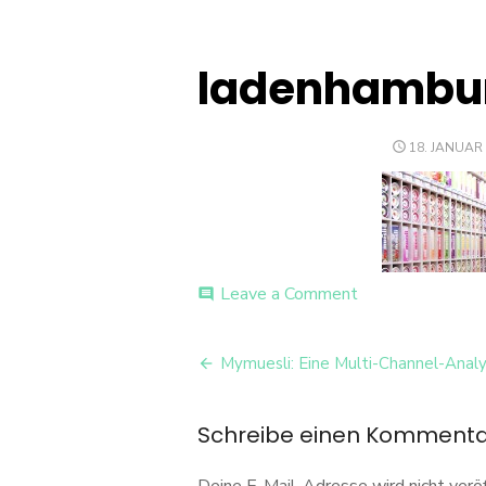
ladenhambu
POSTED
18. JANUAR
ON
on
Leave a Comment
comment
ladenhamburg-
mood
Beitrags-
Mymuesli: Eine Multi-Channel-Anal
Navigation
Schreibe einen Komment