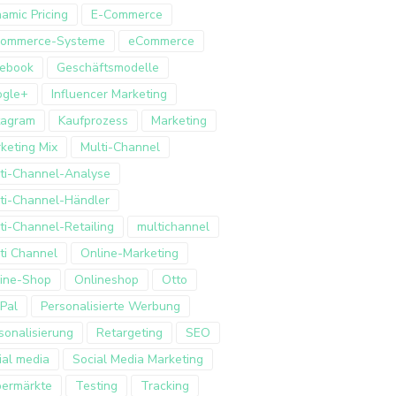
amic Pricing
E-Commerce
Commerce-Systeme
eCommerce
ebook
Geschäftsmodelle
ogle+
Influencer Marketing
tagram
Kaufprozess
Marketing
keting Mix
Multi-Channel
ti-Channel-Analyse
ti-Channel-Händler
ti-Channel-Retailing
multichannel
ti Channel
Online-Marketing
ine-Shop
Onlineshop
Otto
Pal
Personalisierte Werbung
sonalisierung
Retargeting
SEO
ial media
Social Media Marketing
ermärkte
Testing
Tracking