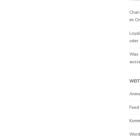
Chat-
im O
Loyal
oder 
Was e
ausze
WEIT
Anme
Feed 
Komm
Word