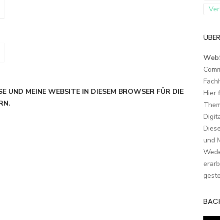
Ver
ÜBER
Web
Comm
Fach
SE UND MEINE WEBSITE IN DIESEM BROWSER FÜR DIE
Hier 
RN.
Them
Digit
Dies
und M
Wede
erarb
geste
BAC