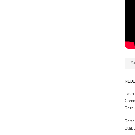
Sear
for:
NEU
Leon
Comm
Reto
Rene
BlaB