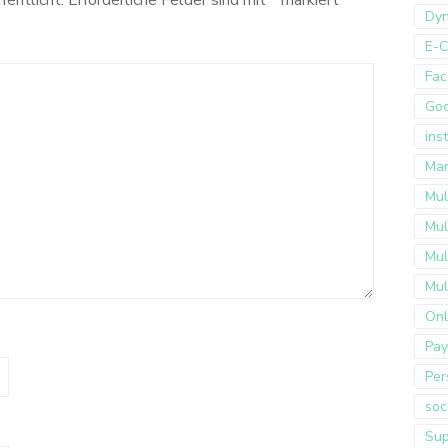
fentlicht.
Erforderliche Felder sind mit
*
markiert
Dyn
E-
Fac
Go
ins
Mar
Mul
Mul
Mul
Mul
Onl
Pay
Per
soc
Sup