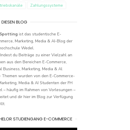
triebskanäle
Zahlungssysteme
 DIESEN BLOG
Spotting
ist das studentische E-
merce, Marketing, Media & AI-Blog der
hochschule Wedel.
findest du Beiträge zu einer Vielzahl an
en aus den Bereichen E-Commerce,
al Business, Marketing, Media & AI.
e Themen wurden von den E-Commerce-
arketing, Media & AI Studenten der FH
l – häufig im Rahmen von Vorlesungen –
eitet und dir hier im Blog zur Verfügung
llt.
HELOR STUDIENGANG E-COMMERCE