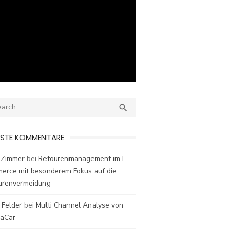
ch
SEARCH

ESTE KOMMENTARE
 Zimmer
bei
Retourenmanagement im E-
erce mit besonderem Fokus auf die
urenvermeidung
 Felder
bei
Multi Channel Analyse von
laCar