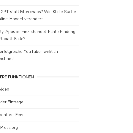
GPT statt Filterchaos? Wie KI die Suche
nline-Handel verändert
ty-Apps im Einzelhandel: Echte Bindung
Rabatt-Falle?
rfolgreiche YouTuber wirklich
ichnet!
ERE FUNKTIONEN
lden
der Einträge
entare-Feed
Press.org