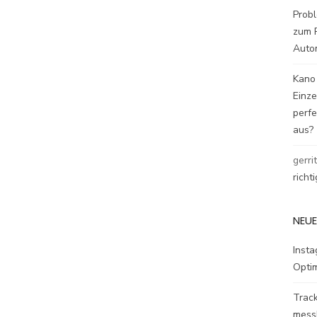
Probl
zum P
Auto
Kano
Einz
perfe
aus?
gerri
richt
NEUE
Inst
Opti
Track
mess