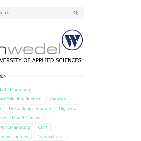
ch
SEARCH

MEN
iliate Marketing
artificial intelligence)
Amazon
p
Bekleidungsindustrie
Big Data
iness Model Canvas
tent Marketing
CRM
tomer Journey
Datenschutz