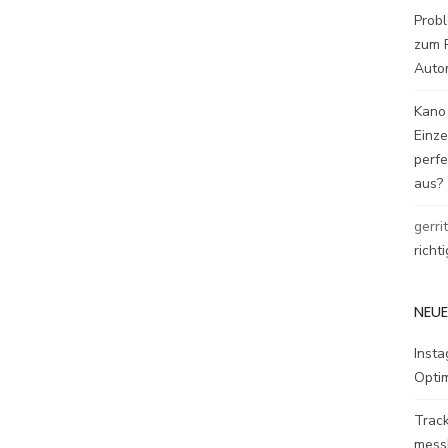
Probl
zum P
Auto
Kano
Einz
perfe
aus?
gerri
richt
NEUE
Inst
Opti
Track
mess