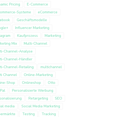
amic Pricing
E-Commerce
Commerce-Systeme
eCommerce
ebook
Geschäftsmodelle
ogle+
Influencer Marketing
tagram
Kaufprozess
Marketing
keting Mix
Multi-Channel
ti-Channel-Analyse
ti-Channel-Händler
ti-Channel-Retailing
multichannel
ti Channel
Online-Marketing
ine-Shop
Onlineshop
Otto
Pal
Personalisierte Werbung
sonalisierung
Retargeting
SEO
ial media
Social Media Marketing
ermärkte
Testing
Tracking