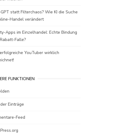
GPT statt Filterchaos? Wie KI die Suche
nline-Handel verändert
ty-Apps im Einzelhandel: Echte Bindung
Rabatt-Falle?
rfolgreiche YouTuber wirklich
ichnet!
ERE FUNKTIONEN
lden
der Einträge
entare-Feed
Press.org