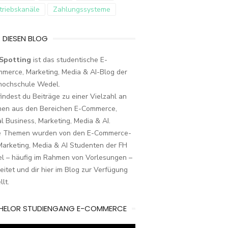
triebskanäle
Zahlungssysteme
 DIESEN BLOG
Spotting
ist das studentische E-
merce, Marketing, Media & AI-Blog der
hochschule Wedel.
findest du Beiträge zu einer Vielzahl an
en aus den Bereichen E-Commerce,
al Business, Marketing, Media & AI.
e Themen wurden von den E-Commerce-
arketing, Media & AI Studenten der FH
l – häufig im Rahmen von Vorlesungen –
eitet und dir hier im Blog zur Verfügung
llt.
HELOR STUDIENGANG E-COMMERCE