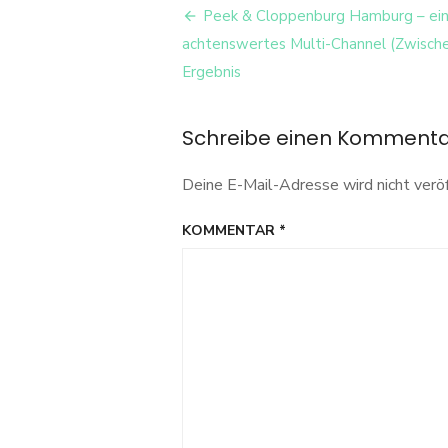
Beitrags-
Cloppenburg
Peek & Cloppenburg Hamburg – ei
Hamburg
Navigation
achtenswertes Multi-Channel (Zwische
Van
Graaf
Ergebnis
Schreibe einen Komment
Deine E-Mail-Adresse wird nicht veröf
KOMMENTAR
*