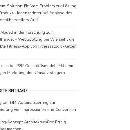
em-Solution-Fit: Vom Problem zur Lösung
rodukt - Ideensprinter
bei
Analyse des
mobilherstellers Audi
 Modell in der Forschung zum
elhandel - WebSpotting
bei
Wie sieht die
kte Fitness-App von Fitnessstudio-Ketten
t.ross
bei
P2P-Geschäftsmodell: Mit dem
igen Marketing den Umsatz steigern
STE BEITRÄGE
agram-DM-Automatisierung zur
mierung von Impressionen und Conversion
ing-Konzept Architekturbüro: Erfolg
bar machen