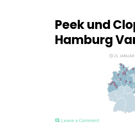
Peek und Cl
Hamburg Van
POSTED
21. JANUAR
ON
on
Leave a Comment
comment
Peek
und