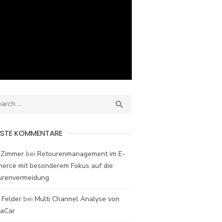
ch
SEARCH

ESTE KOMMENTARE
 Zimmer
bei
Retourenmanagement im E-
erce mit besonderem Fokus auf die
urenvermeidung
 Felder
bei
Multi Channel Analyse von
laCar