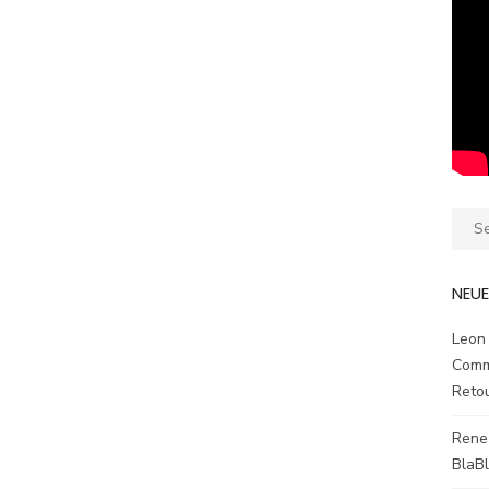
Sear
for:
NEU
Leon
Comm
Reto
Rene
BlaB