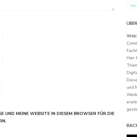
Ver
ÜBER
Web
Comm
Fach
Hier 
Them
Digit
Dies
und M
Wede
erarb
geste
SE UND MEINE WEBSITE IN DIESEM BROWSER FÜR DIE
RN.
BAC