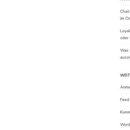
Chat-
im O
Loyal
oder 
Was e
ausze
WEIT
Anme
Feed 
Komm
Word