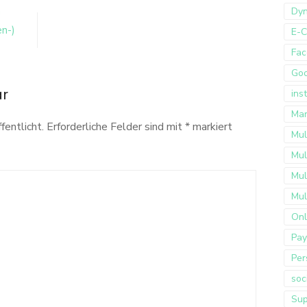
n
Dyn
n-)
E-
Fac
Go
ar
ins
Mar
fentlicht.
Erforderliche Felder sind mit
*
markiert
Mul
Mul
Mul
Mul
Onl
Pay
Per
soc
Sup