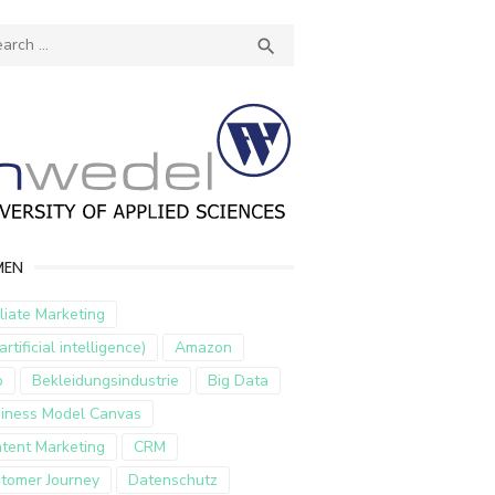
ch
SEARCH

MEN
iliate Marketing
artificial intelligence)
Amazon
p
Bekleidungsindustrie
Big Data
iness Model Canvas
tent Marketing
CRM
tomer Journey
Datenschutz