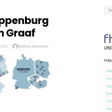
Sear
for:
oppenburg
 Graaf
Author
Matthes Kohndrow
 2014
THE
Aff
AI (
Ap
Bus
Con
Cus