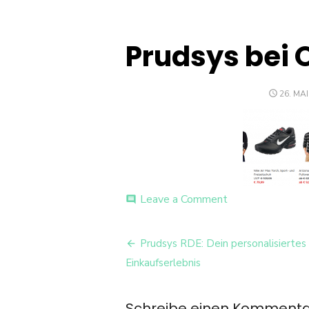
Prudsys bei
POSTE
26. MAI
ON
on
Leave a Comment
comment
Prudsys
bei
Beitrags-
OTTO
Prudsys RDE: Dein personalisiertes
Navigation
Einkaufserlebnis
Schreibe einen Komment