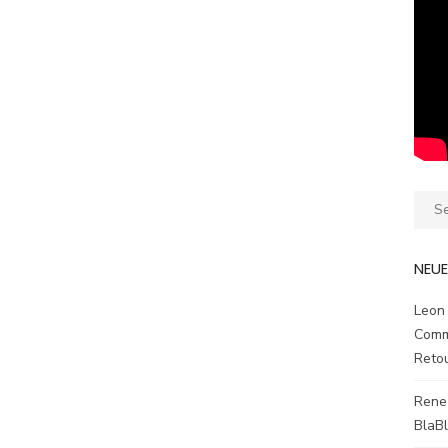
Sear
for:
NEU
Leon
Comm
Reto
Rene
BlaB