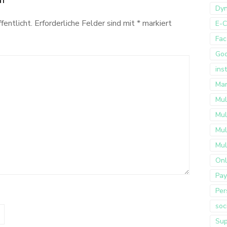
Dyn
fentlicht.
Erforderliche Felder sind mit
*
markiert
E-
Fac
Go
ins
Mar
Mul
Mul
Mul
Mul
Onl
Pay
Per
soc
Sup