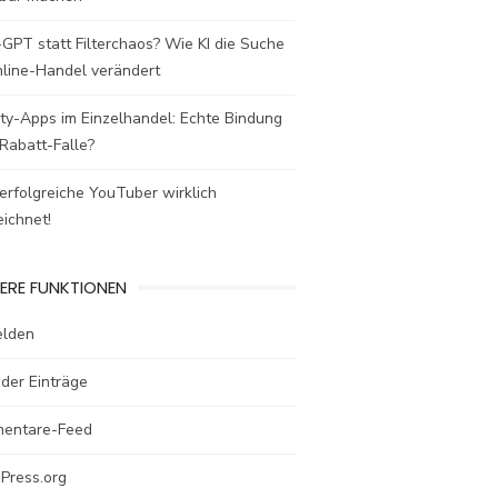
GPT statt Filterchaos? Wie KI die Suche
nline-Handel verändert
ty-Apps im Einzelhandel: Echte Bindung
Rabatt-Falle?
rfolgreiche YouTuber wirklich
ichnet!
ERE FUNKTIONEN
lden
der Einträge
entare-Feed
Press.org