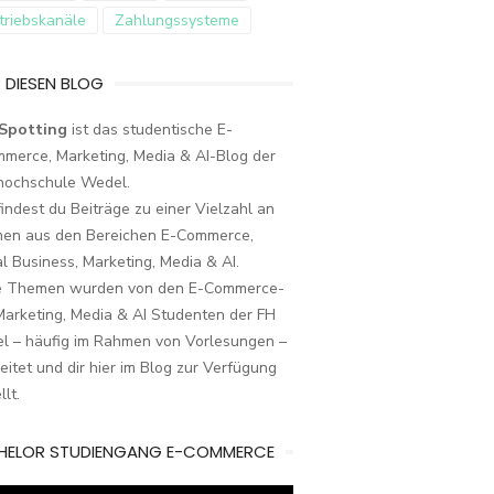
triebskanäle
Zahlungssysteme
 DIESEN BLOG
Spotting
ist das studentische E-
merce, Marketing, Media & AI-Blog der
hochschule Wedel.
findest du Beiträge zu einer Vielzahl an
en aus den Bereichen E-Commerce,
al Business, Marketing, Media & AI.
e Themen wurden von den E-Commerce-
arketing, Media & AI Studenten der FH
l – häufig im Rahmen von Vorlesungen –
eitet und dir hier im Blog zur Verfügung
llt.
HELOR STUDIENGANG E-COMMERCE