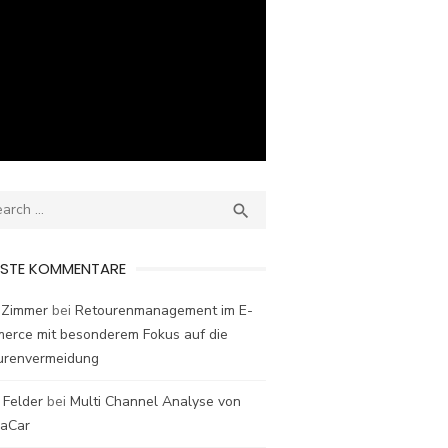
ch
SEARCH

ESTE KOMMENTARE
 Zimmer
bei
Retourenmanagement im E-
erce mit besonderem Fokus auf die
urenvermeidung
 Felder
bei
Multi Channel Analyse von
laCar