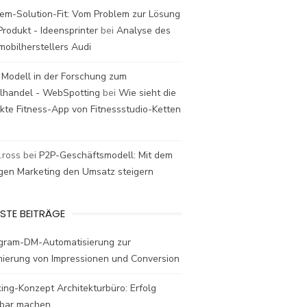
em-Solution-Fit: Vom Problem zur Lösung
rodukt - Ideensprinter
bei
Analyse des
mobilherstellers Audi
 Modell in der Forschung zum
elhandel - WebSpotting
bei
Wie sieht die
kte Fitness-App von Fitnessstudio-Ketten
t.ross
bei
P2P-Geschäftsmodell: Mit dem
igen Marketing den Umsatz steigern
STE BEITRÄGE
agram-DM-Automatisierung zur
mierung von Impressionen und Conversion
ing-Konzept Architekturbüro: Erfolg
bar machen