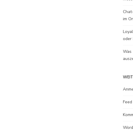
Chat-
im O
Loyal
oder 
Was e
ausze
WEIT
Anme
Feed 
Komm
Word