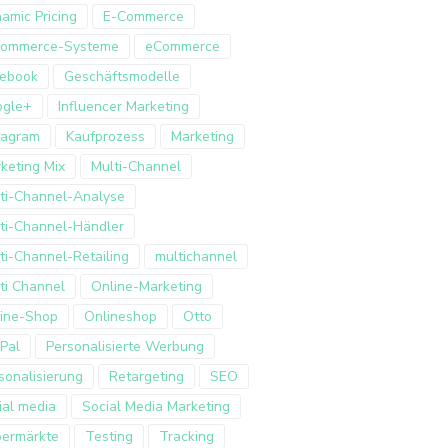
amic Pricing
E-Commerce
Commerce-Systeme
eCommerce
ebook
Geschäftsmodelle
ogle+
Influencer Marketing
tagram
Kaufprozess
Marketing
keting Mix
Multi-Channel
ti-Channel-Analyse
ti-Channel-Händler
ti-Channel-Retailing
multichannel
ti Channel
Online-Marketing
ine-Shop
Onlineshop
Otto
Pal
Personalisierte Werbung
sonalisierung
Retargeting
SEO
ial media
Social Media Marketing
ermärkte
Testing
Tracking