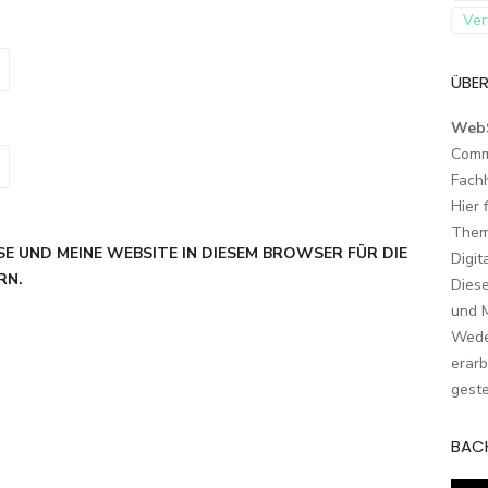
Ver
ÜBER
Web
Comm
Fach
Hier 
Them
SE UND MEINE WEBSITE IN DIESEM BROWSER FÜR DIE
Digit
RN.
Dies
und M
Wede
erarb
geste
BAC