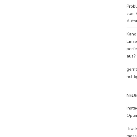
Probl
zum P
Auto
Kano
Einz
perfe
aus?
gerri
richt
NEUE
Inst
Opti
Track
mess