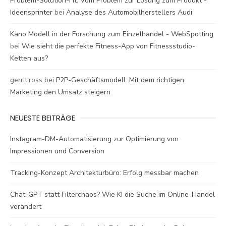
Problem-Solution-Fit: Vom Problem zur Lösung zum Produkt -
Ideensprinter
bei
Analyse des Automobilherstellers Audi
Kano Modell in der Forschung zum Einzelhandel - WebSpotting
bei
Wie sieht die perfekte Fitness-App von Fitnessstudio-
Ketten aus?
gerrit.ross
bei
P2P-Geschäftsmodell: Mit dem richtigen
Marketing den Umsatz steigern
NEUESTE BEITRÄGE
Instagram-DM-Automatisierung zur Optimierung von
Impressionen und Conversion
Tracking-Konzept Architekturbüro: Erfolg messbar machen
Chat-GPT statt Filterchaos? Wie KI die Suche im Online-Handel
verändert