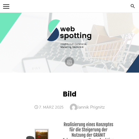
Skip
to
content
Bild
Author
Jannik Prignitz
POSTED
7. MÄRZ 2025
ON