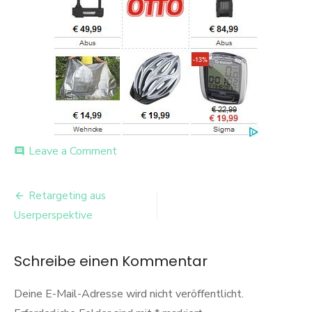
on
Leave a Comment
comment
Retargeting-
Banner
Beitrags-
von
Retargeting aus
www.otto.de
Navigation
Userperspektive
in
Version
2
Schreibe einen Kommentar
Deine E-Mail-Adresse wird nicht veröffentlicht.