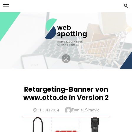
Skip
to
content
Retargeting-Banner von
www.otto.de in Version 2
Author
Daniel Simovic
POSTED
31. JULI 2014
ON