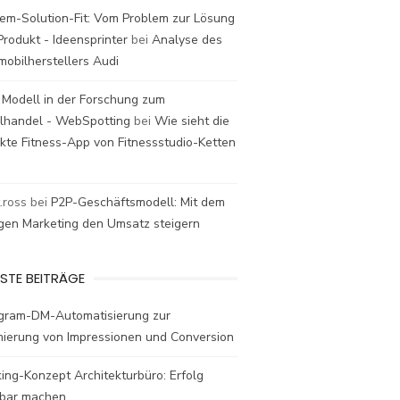
em-Solution-Fit: Vom Problem zur Lösung
rodukt - Ideensprinter
bei
Analyse des
mobilherstellers Audi
 Modell in der Forschung zum
elhandel - WebSpotting
bei
Wie sieht die
kte Fitness-App von Fitnessstudio-Ketten
t.ross
bei
P2P-Geschäftsmodell: Mit dem
igen Marketing den Umsatz steigern
STE BEITRÄGE
agram-DM-Automatisierung zur
mierung von Impressionen und Conversion
ing-Konzept Architekturbüro: Erfolg
bar machen