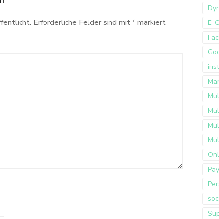
Dyn
fentlicht.
Erforderliche Felder sind mit
*
markiert
E-
Fac
Go
ins
Mar
Mul
Mul
Mul
Mul
Onl
Pay
Per
soc
Sup