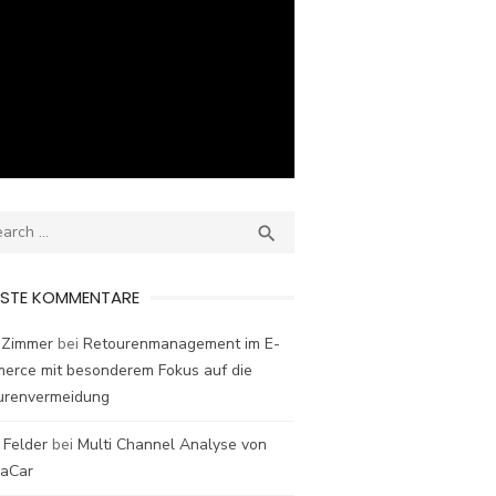
ch
SEARCH

ESTE KOMMENTARE
 Zimmer
bei
Retourenmanagement im E-
erce mit besonderem Fokus auf die
urenvermeidung
 Felder
bei
Multi Channel Analyse von
laCar