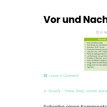
Vor und Nach
POST
21. M
ON
on
Leave a Comment
comment
Vor
und
Beitrags-
Nachteile
Shopify – Online Shop, schnell und e
Shopify
Navigation
Schreibe einen Komment