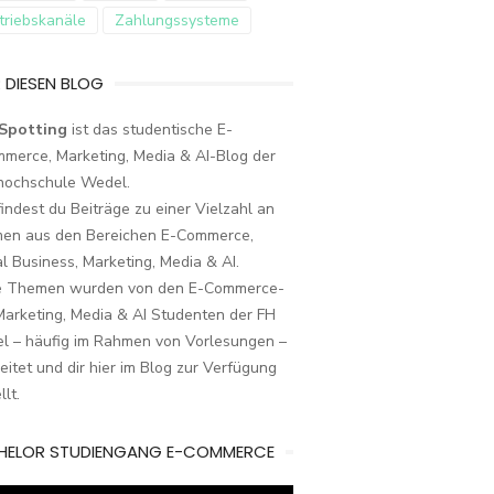
triebskanäle
Zahlungssysteme
 DIESEN BLOG
Spotting
ist das studentische E-
merce, Marketing, Media & AI-Blog der
hochschule Wedel.
findest du Beiträge zu einer Vielzahl an
en aus den Bereichen E-Commerce,
al Business, Marketing, Media & AI.
e Themen wurden von den E-Commerce-
arketing, Media & AI Studenten der FH
l – häufig im Rahmen von Vorlesungen –
eitet und dir hier im Blog zur Verfügung
llt.
HELOR STUDIENGANG E-COMMERCE