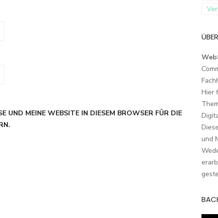
Ver
ÜBER
Web
Comm
Fach
Hier 
Them
SE UND MEINE WEBSITE IN DIESEM BROWSER FÜR DIE
Digit
RN.
Dies
und M
Wede
erarb
geste
BAC