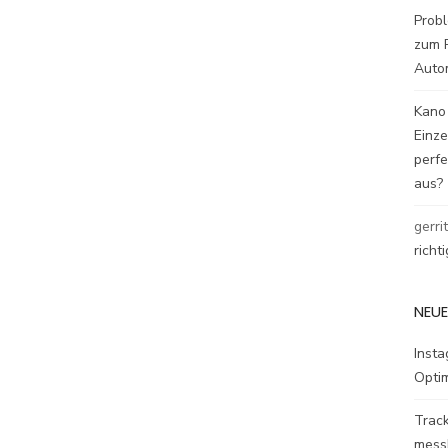
Probl
zum P
Auto
Kano
Einz
perfe
aus?
gerri
richt
NEUE
Inst
Opti
Track
mess