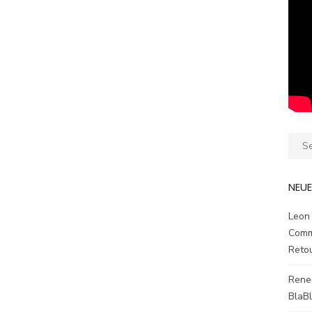
Sear
for:
NEU
Leon
Comm
Reto
Rene
BlaB