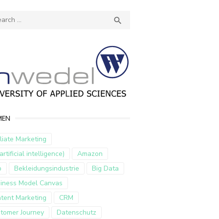
ch
SEARCH

MEN
iliate Marketing
artificial intelligence)
Amazon
p
Bekleidungsindustrie
Big Data
iness Model Canvas
tent Marketing
CRM
tomer Journey
Datenschutz