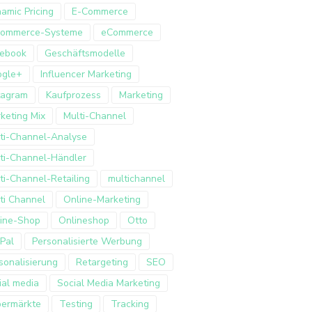
amic Pricing
E-Commerce
Commerce-Systeme
eCommerce
ebook
Geschäftsmodelle
ogle+
Influencer Marketing
tagram
Kaufprozess
Marketing
keting Mix
Multi-Channel
ti-Channel-Analyse
ti-Channel-Händler
ti-Channel-Retailing
multichannel
ti Channel
Online-Marketing
ine-Shop
Onlineshop
Otto
Pal
Personalisierte Werbung
sonalisierung
Retargeting
SEO
ial media
Social Media Marketing
ermärkte
Testing
Tracking