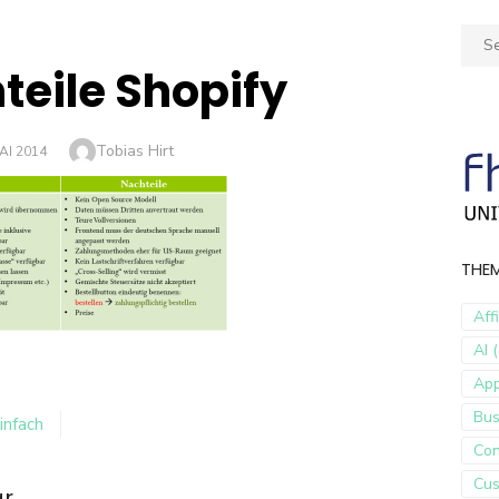
Sear
for:
teile Shopify
Author
Tobias Hirt
ED
AI 2014
THE
Aff
AI (
Ap
Bus
infach
Con
Cus
ar