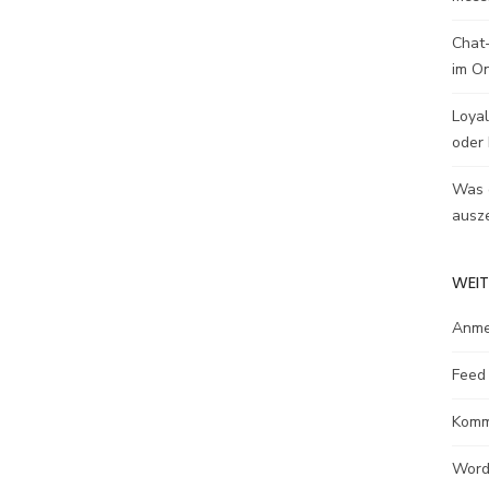
Chat-
im O
Loyal
oder 
Was e
ausze
WEIT
Anme
Feed 
Komm
Word