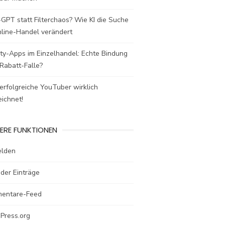
GPT statt Filterchaos? Wie KI die Suche
nline-Handel verändert
ty-Apps im Einzelhandel: Echte Bindung
Rabatt-Falle?
rfolgreiche YouTuber wirklich
ichnet!
ERE FUNKTIONEN
lden
der Einträge
entare-Feed
Press.org