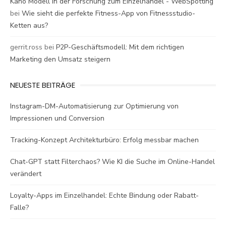
Kano Modell in der Forschung zum Einzelhandel - WebSpotting
bei
Wie sieht die perfekte Fitness-App von Fitnessstudio-
Ketten aus?
gerrit.ross
bei
P2P-Geschäftsmodell: Mit dem richtigen
Marketing den Umsatz steigern
NEUESTE BEITRÄGE
Instagram-DM-Automatisierung zur Optimierung von
Impressionen und Conversion
Tracking-Konzept Architekturbüro: Erfolg messbar machen
Chat-GPT statt Filterchaos? Wie KI die Suche im Online-Handel
verändert
Loyalty-Apps im Einzelhandel: Echte Bindung oder Rabatt-
Falle?