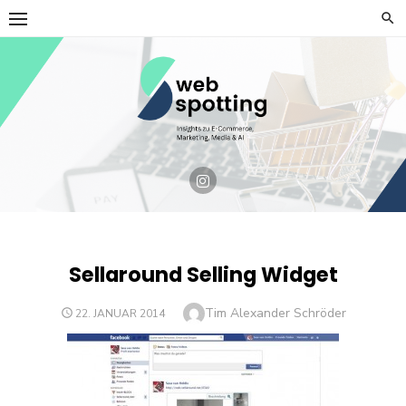
Skip
to
content
Sellaround Selling Widget
Author
Tim Alexander Schröder
POSTED
22. JANUAR 2014
ON