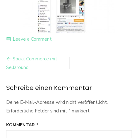
on
Leave a Comment
comment
Sellaround
Selling
Beitrags-
Widget
Social Commerce mit
Navigation
Sellaround
Schreibe einen Kommentar
Deine E-Mail-Adresse wird nicht veröffentlicht.
Erforderliche Felder sind mit
*
markiert
KOMMENTAR
*