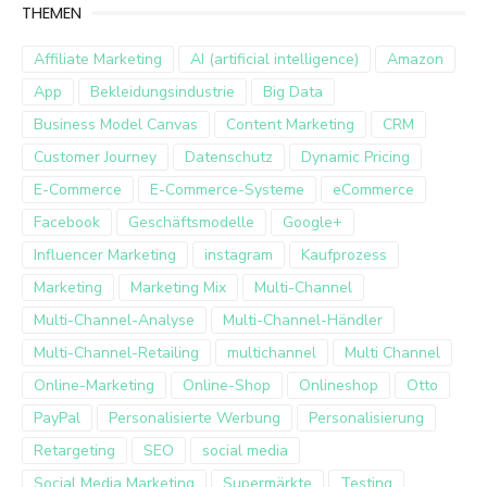
THEMEN
Affiliate Marketing
AI (artificial intelligence)
Amazon
App
Bekleidungsindustrie
Big Data
Business Model Canvas
Content Marketing
CRM
Customer Journey
Datenschutz
Dynamic Pricing
E-Commerce
E-Commerce-Systeme
eCommerce
Facebook
Geschäftsmodelle
Google+
Influencer Marketing
instagram
Kaufprozess
Marketing
Marketing Mix
Multi-Channel
Multi-Channel-Analyse
Multi-Channel-Händler
Multi-Channel-Retailing
multichannel
Multi Channel
Online-Marketing
Online-Shop
Onlineshop
Otto
PayPal
Personalisierte Werbung
Personalisierung
Retargeting
SEO
social media
Social Media Marketing
Supermärkte
Testing