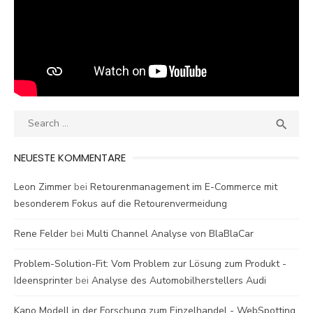
Search
SEA

for:
NEUESTE KOMMENTARE
Leon Zimmer
bei
Retourenmanagement im E-Commerce mit
besonderem Fokus auf die Retourenvermeidung
Rene Felder
bei
Multi Channel Analyse von BlaBlaCar
Problem-Solution-Fit: Vom Problem zur Lösung zum Produkt -
Ideensprinter
bei
Analyse des Automobilherstellers Audi
Kano Modell in der Forschung zum Einzelhandel - WebSpotting