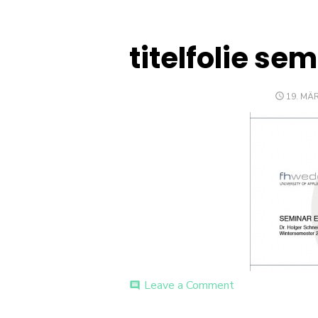
titelfolie s
POSTE
19. MÄ
ON
on
Leave a Comment
comment
titelfolie
seminar