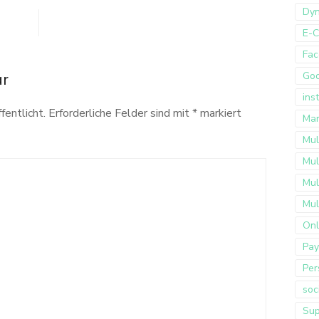
Dyn
E-
Fac
Go
ar
ins
fentlicht.
Erforderliche Felder sind mit
*
markiert
Mar
Mul
Mul
Mul
Mul
Onl
Pay
Per
soc
Sup