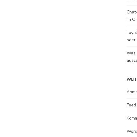
Chat-
im O
Loyal
oder 
Was e
ausze
WEIT
Anme
Feed 
Komm
Word