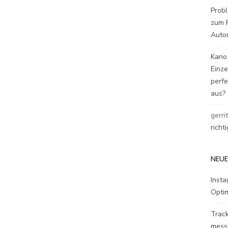
Probl
zum P
Auto
Kano
Einz
perfe
aus?
gerri
richt
NEUE
Inst
Opti
Track
mess