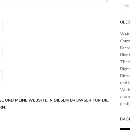
Ver
ÜBER
Web
Comm
Fach
Hier 
Them
Digit
Dies
und M
Wede
erarb
SE UND MEINE WEBSITE IN DIESEM BROWSER FÜR DIE
geste
RN.
BAC