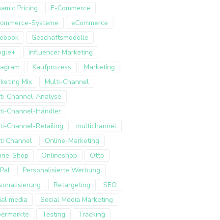
amic Pricing
E-Commerce
Commerce-Systeme
eCommerce
ebook
Geschäftsmodelle
ogle+
Influencer Marketing
tagram
Kaufprozess
Marketing
keting Mix
Multi-Channel
ti-Channel-Analyse
ti-Channel-Händler
ti-Channel-Retailing
multichannel
ti Channel
Online-Marketing
ine-Shop
Onlineshop
Otto
Pal
Personalisierte Werbung
sonalisierung
Retargeting
SEO
ial media
Social Media Marketing
ermärkte
Testing
Tracking