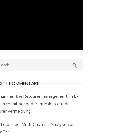
ch
SEARCH

ESTE KOMMENTARE
 Zimmer
bei
Retourenmanagement im E-
erce mit besonderem Fokus auf die
urenvermeidung
 Felder
bei
Multi Channel Analyse von
laCar