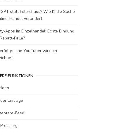
GPT statt Filterchaos? Wie KI die Suche
nline-Handel verändert
ty-Apps im Einzelhandel: Echte Bindung
Rabatt-Falle?
rfolgreiche YouTuber wirklich
ichnet!
ERE FUNKTIONEN
lden
der Einträge
entare-Feed
Press.org