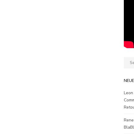
Sear
for:
NEU
Leon
Comm
Reto
Rene
BlaB