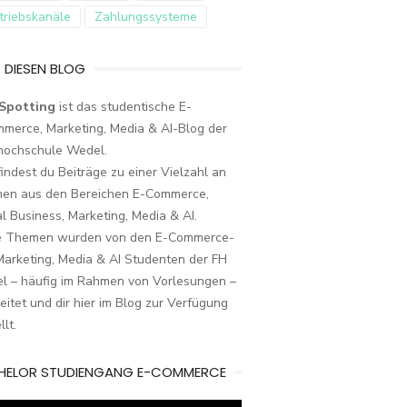
triebskanäle
Zahlungssysteme
 DIESEN BLOG
Spotting
ist das studentische E-
merce, Marketing, Media & AI-Blog der
hochschule Wedel.
findest du Beiträge zu einer Vielzahl an
en aus den Bereichen E-Commerce,
al Business, Marketing, Media & AI.
e Themen wurden von den E-Commerce-
arketing, Media & AI Studenten der FH
l – häufig im Rahmen von Vorlesungen –
eitet und dir hier im Blog zur Verfügung
llt.
HELOR STUDIENGANG E-COMMERCE