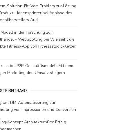
em-Solution-Fit: Vom Problem zur Lösung
rodukt - Ideensprinter
bei
Analyse des
mobilherstellers Audi
 Modell in der Forschung zum
elhandel - WebSpotting
bei
Wie sieht die
kte Fitness-App von Fitnessstudio-Ketten
t.ross
bei
P2P-Geschäftsmodell: Mit dem
igen Marketing den Umsatz steigern
STE BEITRÄGE
agram-DM-Automatisierung zur
mierung von Impressionen und Conversion
ing-Konzept Architekturbüro: Erfolg
bar machen